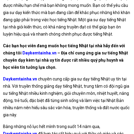
được nhiều hạn chế mà bạn không mong muốn. Bạn có thể yêu cầu
gia sư dạy kiến thức mà bạn đang cần để khắc phục những khó khăn
đang gặp phải trong việc học tiếng Nhật. Một gia sư dạy tiếng Nhật
tại nhà giỏi kiến thức, có khả năng truyền đạt có thể giúp bạn ôn
luyện hiệu quả và nhanh chóng chinh phục được tiếng Nhật.
Các bạn học viên đang muốn học tiếng Nhật tại nhà hãy đến với
chúng tôi
Daykemtainha.vn
– Địa chỉ cung ứng gia sư tiếng Nhật
chuyên dạy kèm tại nhà uy tín được rất nhiều quý phụ huynh và
học viên tin tưởng lựa chọn.
Daykemtainha.vn
chuyên cung cấp gia sư dạy tiếng Nhật uy tín tại
nhà. Với truyền thống giảng dạy tiếng Nhật, trung tâm có đội ngũ gia
sư tiếng Nhật nhiều kinh nghiệm, giỏi chuyên môn, nhiệt huyết, năng
động, trẻ tuổi, đặc biệt đã từng sinh sống và làm việc tại Nhật Bản
nhiều năm nên hiểu sâu sắc văn hóa, truyền thống và đất nước quốc
gia này.
Bằng những nỗ lực hết mình trong suốt 14 năm qua,
Daykemtainha.vn
đã hợp tác rất hiệu quả với thầy cô giáo và các