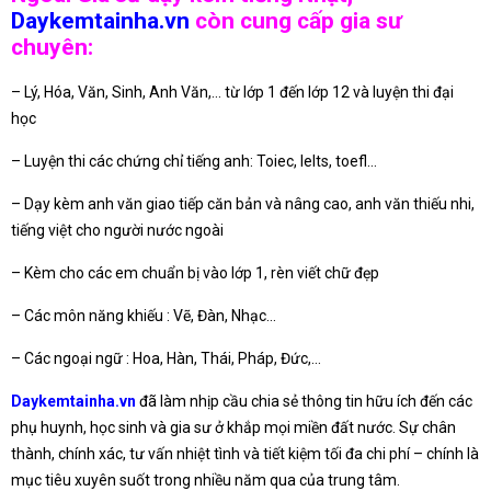
Daykemtainha.vn
còn cung cấp gia sư
chuyên:
– Lý, Hóa, Văn, Sinh, Anh Văn,… từ lớp 1 đến lớp 12 và luyện thi đại
học
– Luyện thi các chứng chỉ tiếng anh: Toiec, Ielts, toefl…
– Dạy kèm anh văn giao tiếp căn bản và nâng cao, anh văn thiếu nhi,
tiếng việt cho người nước ngoài
– Kèm cho các em chuẩn bị vào lớp 1, rèn viết chữ đẹp
– Các môn năng khiếu : Vẽ, Đàn, Nhạc…
– Các ngoại ngữ : Hoa, Hàn, Thái, Pháp, Đức,…
Daykemtainha.vn
đã làm nhịp cầu chia sẻ thông tin hữu ích đến các
phụ huynh, học sinh và gia sư ở khắp mọi miền đất nước. Sự chân
thành, chính xác, tư vấn nhiệt tình và tiết kiệm tối đa chi phí – chính là
mục tiêu xuyên suốt trong nhiều năm qua của trung tâm.