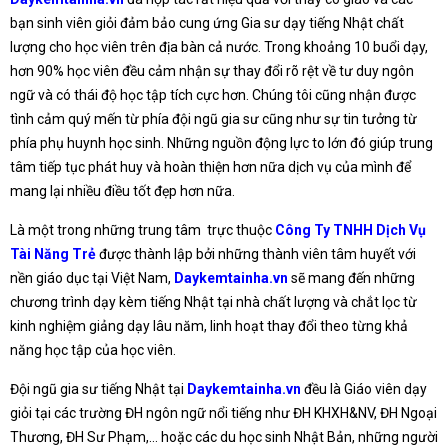
bạn sinh viên giỏi đảm bảo cung ứng Gia sư dạy tiếng Nhật chất
lượng cho học viên trên địa bàn cả nước. Trong khoảng 10 buổi dạy,
hơn 90% học viên đều cảm nhận sự thay đổi rõ rệt về tư duy ngôn
ngữ và có thái độ học tập tích cực hơn. Chúng tôi cũng nhận được
tình cảm quý mến từ phía đội ngũ gia sư cũng như sự tin tưởng từ
phía phụ huynh học sinh. Những nguồn động lực to lớn đó giúp trung
tâm tiếp tục phát huy và hoàn thiện hơn nữa dịch vụ của mình để
mang lại nhiều điều tốt đẹp hơn nữa.
Là một trong những trung tâm trực thuộc
Công Ty TNHH Dịch Vụ
Tài Năng Trẻ
được thành lập bởi những thành viên tâm huyết với
nền giáo dục tại Việt Nam,
Daykemtainha.vn
sẽ mang đến những
chương trình dạy kèm tiếng Nhật tại nhà chất lượng và chắt lọc từ
kinh nghiệm giảng dạy lâu năm, linh hoạt thay đổi theo từng khả
năng học tập của học viên.
Đội ngũ gia sư tiếng Nhật tại
Daykemtainha.vn
đều là Giáo viên dạy
giỏi tại các trường ĐH ngôn ngữ nổi tiếng như ĐH KHXH&NV, ĐH Ngoại
Thương, ĐH Sư Phạm,… hoặc các du học sinh Nhật Bản, những người