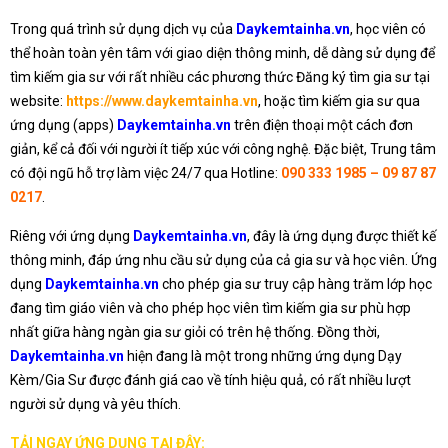
Trong quá trình sử dụng dịch vụ của
Daykemtainha.vn
, học viên có
thể hoàn toàn yên tâm với giao diện thông minh, dễ dàng sử dụng để
tìm kiếm gia sư với rất nhiều các phương thức Đăng ký tìm gia sư tại
website:
https://www.daykemtainha.vn
, hoặc tìm kiếm gia sư qua
ứng dụng (apps)
Daykemtainha.vn
trên điện thoại một cách đơn
giản, kể cả đối với người ít tiếp xúc với công nghệ. Đặc biệt, Trung tâm
có đội ngũ hỗ trợ làm việc 24/7 qua Hotline:
090 333 1985 – 09 87 87
0217
.
Riêng với ứng dụng
Daykemtainha.vn
, đây là ứng dụng được thiết kế
thông minh, đáp ứng nhu cầu sử dụng của cả gia sư và học viên. Ứng
dụng
Daykemtainha.vn
cho phép gia sư truy cập hàng trăm lớp học
đang tìm giáo viên và cho phép học viên tìm kiếm gia sư phù hợp
nhất giữa hàng ngàn gia sư giỏi có trên hệ thống. Đồng thời,
Daykemtainha.vn
hiện đang là một trong những ứng dụng Dạy
Kèm/Gia Sư được đánh giá cao về tính hiệu quả, có rất nhiều lượt
người sử dụng và yêu thích.
TẢI NGAY ỨNG DỤNG TẠI ĐÂY: