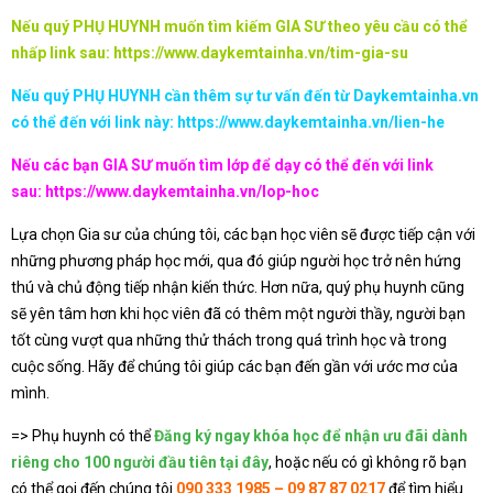
Nếu quý PHỤ HUYNH muốn tìm kiếm GIA SƯ theo yêu cầu có thể
nhấp link sau:
https://www.daykemtainha.vn/tim-gia-su
Nếu quý PHỤ HUYNH cần thêm sự tư vấn đến từ Daykemtainha.vn
có thể đến với link này:
https://www.daykemtainha.vn/lien-he
Nếu các bạn GIA SƯ muốn tìm lớp để dạy có thể đến với link
sau:
https://www.daykemtainha.vn/lop-hoc
Lựa chọn Gia sư của chúng tôi, các bạn học viên sẽ được tiếp cận với
những phương pháp học mới, qua đó giúp người học trở nên hứng
thú và chủ động tiếp nhận kiến thức. Hơn nữa, quý phụ huynh cũng
sẽ yên tâm hơn khi học viên đã có thêm một người thầy, người bạn
tốt cùng vượt qua những thử thách trong quá trình học và trong
cuộc sống. Hãy để chúng tôi giúp các bạn đến gần với ước mơ của
mình.
=> Phụ huynh có thể
Đăng ký ngay khóa học để nhận ưu đãi dành
riêng cho 100 người đầu tiên tại đây
, hoặc nếu có gì không rõ bạn
có thể gọi đến chúng tôi
090 333 1985 – 09 87 87 0217
để tìm hiểu