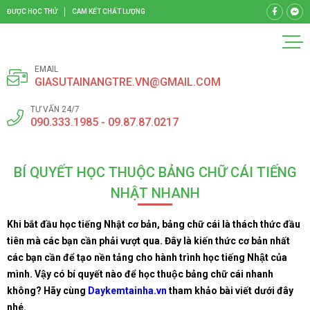
ĐƯỢC HỌC THỬ
CAM KẾT CHẤT LƯỢNG
EMAIL
GIASUTAINANGTRE.VN@GMAIL.COM
TƯ VẤN 24/7
090.333.1985 - 09.87.87.0217
BÍ QUYẾT HỌC THUỘC BẢNG CHỮ CÁI TIẾNG
NHẬT NHANH
Khi bắt đầu học tiếng Nhật cơ bản, bảng chữ cái là thách thức đầu
tiên mà các bạn cần phải vượt qua. Đây là kiến thức cơ bản nhất
các bạn cần để tạo nền tảng cho hành trình học tiếng Nhật của
mình. Vậy có bí quyết nào để học thuộc bảng chữ cái nhanh
không? Hãy cùng
Daykemtainha.vn
tham khảo bài viết dưới đây
nhé.