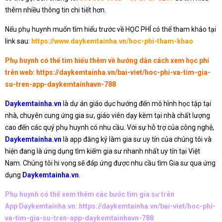
thêm nhiều thông tin chi tiết hơn.
Nếu phụ huynh muốn tìm hiểu trước về HỌC PHÍ có thể tham khảo tại
link sau:
https://www.daykemtainha.vn/hoc-phi-tham-khao
Phụ huynh có thể tìm hiểu thêm về hướng dẫn cách xem học phí
trên web:
https://daykemtainha.vn/bai-viet/hoc-phi-va-tim-gia-
su-tren-app-daykemtainhavn-788
Daykemtainha.vn
là dự án giáo dục hướng đến mô hình học tập tại
nhà, chuyên cung ứng gia sư, giáo viên dạy kèm tại nhà chất lượng
cao đến các quý phụ huynh có nhu cầu. Với sự hỗ trợ của công nghệ,
Daykemtainha.vn
là app đăng ký làm gia sư uy tín của chúng tôi và
hiện đang là ứng dụng tìm kiếm gia sư nhanh nhất uy tín tại Việt
Nam. Chúng tôi hi vọng sẽ đáp ứng được nhu cầu tìm Gia sư qua ứng
dụng
Daykemtainha.vn
.
Phụ huynh có thể xem thêm các bước tìm gia sư trên
App Daykemtainha.vn:
https://daykemtainha.vn/bai-viet/hoc-phi-
va-tim-gia-su-tren-app-daykemtainhavn-788