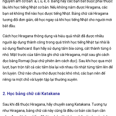
nguyên âm cơ bản: a, i, u, e, o. Bảng này các bạn bắt buộc phải thuộc
làu khi học tiếng Nhật cơ bản. Nếu không nắm được Hiragana, các
bạn sẽ không thể nào học được tiếng Nhật. Bảng chữ cái Hiragana
tương đối đơn giản, dễ học ngay cả khi học tiếng Nhật cho người mới
bắt đầu.
Cách học Hiragana thông dụng và hiệu quả nhất đã được nhiều
người áp dụng thành công trong quá trình học tiếng Nhật tại nhà là
sử dụng flashcard. Bạn hãy sử dụng tấm bìa cứng, cắt thành từng ô
nhỏ. Mặt trước của tấm bìa ghi chữ cái Hiragana, mặt sau ghi cách
đọc bằng Romaji (loại chữ phiên âm cách đọc). Sau khi học qua một
lượt, bạn trộn tất cả các tấm bìa lại với nhau rồi nhặt từng tấm lên để
ôn luyện. Chữ nào chưa nhớ được hoặc khó nhớ, các bạn nên để
riêng ra một chỗ và luyện tập lại thường xuyên.
2. Học bảng chữ cái Katakana
Sau khi đã thuộc Hiragana, hãy chuyển sang Katakana. Tương tự
như Hiragana, bảng chữ cái này cũng là điều cơ bản các bạn cần