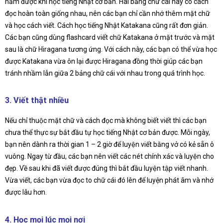
nắm được khi học tiếng Nhật cơ bản. Hai bảng chữ cái này có cách
đọc hoàn toàn giống nhau, nên các bạn chỉ cần nhớ thêm mặt chữ
và học cách viết. Cách học tiếng Nhật Katakana cũng rất đơn giản.
Các bạn cũng dùng flashcard viết chữ Katakana ở mặt trước và mặt
sau là chữ Hiragana tương ứng. Với cách này, các bạn có thể vừa học
được Katakana vừa ôn lại được Hiragana đồng thời giúp các bạn
tránh nhầm lẫn giữa 2 bảng chữ cái với nhau trong quá trình học.
3. Viết thật nhiều
Nếu chỉ thuộc mặt chữ và cách đọc mà không biết viết thì các bạn
chưa thể thực sự bắt đầu tự học tiếng Nhật cơ bản được. Mỗi ngày,
bạn nên dành ra thời gian 1 – 2 giờ để luyện viết bằng vở có kẻ sẵn ô
vuông. Ngay từ đầu, các bạn nên viết các nét chính xác và luyện cho
đẹp. Về sau khi đã viết được đúng thì bắt đầu luyện tập viết nhanh.
Vừa viết, các bạn vừa đọc to chữ cái đó lên để luyện phát âm và nhớ
được lâu hơn.
4. Học mọi lúc mọi nơi