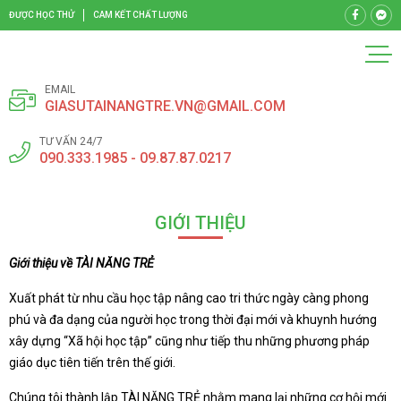
ĐƯỢC HỌC THỬ
CAM KẾT CHẤT LƯỢNG
EMAIL
GIASUTAINANGTRE.VN@GMAIL.COM
TƯ VẤN 24/7
090.333.1985 - 09.87.87.0217
GIỚI THIỆU
Giới thiệu về TÀI NĂNG TRẺ
Xuất phát từ nhu cầu học tập nâng cao tri thức ngày càng phong
phú và đa dạng của người học trong thời đại mới và khuynh hướng
xây dựng “Xã hội học tập” cũng như tiếp thu những phương pháp
giáo dục tiên tiến trên thế giới.
Chúng tôi thành lập TÀI NĂNG TRẺ nhằm mang lại những cơ hội mới