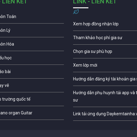
- LIÊN KẾT
LINK - LIÊN KẾT
môn Toán
Xem hợp đồng nhận lớp
môn Lý
Tham khảo học phí gia sư
môn Hóa
Chọn gia sư phù hợp
iểu học
Xem lớp mới
áo bài
Hướng dẫn đăng ký tài khoản gia
ạy vẽ
Hướng dẫn phụ huynh tải app và t
s trường quốc tế
sư
iano organ Guitar
Link tải ứng dụng Daykemtainha.