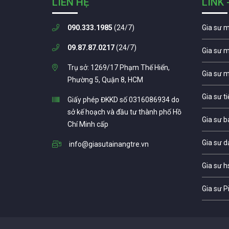
LIÊN HỆ
LINK 
090.333.1985
(24/7)
Gia sư 
09.87.87.0217
(24/7)
Gia sư 
Trụ sở: 1269/17 Phạm Thế Hiển,
Gia sư 
Phường 5, Quận 8, HCM
Gia sư t
Giấy phép ĐKKD số 0316086934 do
sở kế hoạch và đầu tư thành phố Hồ
Gia sư b
Chí Minh cấp
Gia sư d
info@giasutainangtre.vn
Gia sư h
Gia sư P