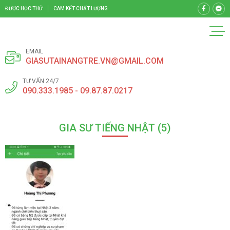
ĐƯỢC HỌC THỬ
CAM KẾT CHẤT LƯỢNG
EMAIL
GIASUTAINANGTRE.VN@GMAIL.COM
TƯ VẤN 24/7
090.333.1985 - 09.87.87.0217
GIA SƯ TIẾNG NHẬT (5)