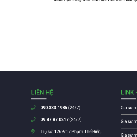
LIÊN HỆ
LINK 
090.333.1985
(24/7)
Gia sư 
09.87.87.0217
(24/7)
Gia sư 
Trụ sở: 1269/17 Phạm Thế Hiển,
Gia sư 