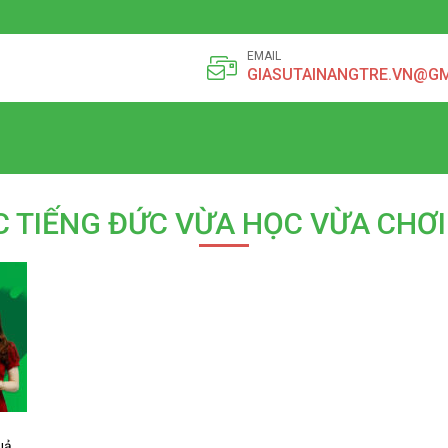
EMAIL
GIASUTAINANGTRE.VN@G
 TIẾNG ĐỨC VỪA HỌC VỪA CHƠI
uả