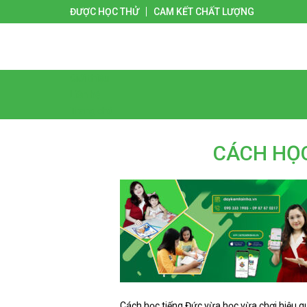
ĐƯỢC HỌC THỬ
CAM KẾT CHẤT LƯỢNG
Giới thiệu
Liên hệ
Trang chủ
CÁCH HỌC
Cách học tiếng Đức vừa học vừa chơi hiệu q