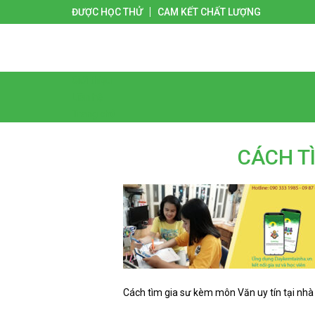
ĐƯỢC HỌC THỬ
CAM KẾT CHẤT LƯỢNG
Giới thiệu
Liên hệ
Trang chủ
CÁCH T
Cách tìm gia sư kèm môn Văn uy tín tại nhà