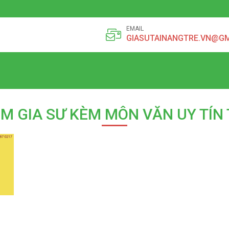
EMAIL
GIASUTAINANGTRE.VN@G
ÌM GIA SƯ KÈM MÔN VĂN UY TÍN 