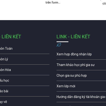
trên form…
cò
- LIÊN KẾT
LINK - LIÊN KẾT
môn Toán
Xem hợp đồng nhận lớp
môn Lý
Tham khảo học phí gia sư
môn Hóa
Chọn gia sư phù hợp
iểu học
Xem lớp mới
áo bài
Hướng dẫn đăng ký tài khoản gia
ạy vẽ