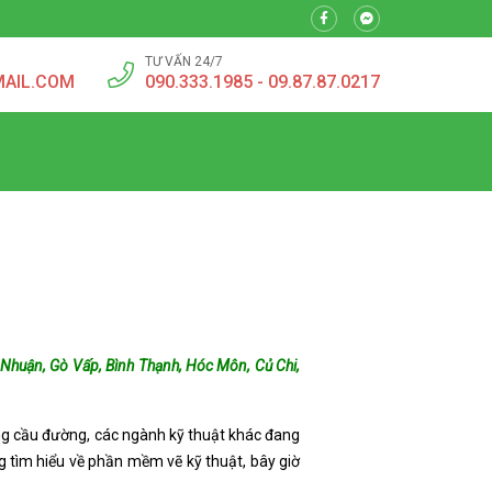
TƯ VẤN 24/7
MAIL.COM
090.333.1985 - 09.87.87.0217
ú Nhuận, Gò Vấp, Bình Thạnh, Hóc Môn, Củ Chi,
ng cầu đường, các ngành kỹ thuật khác đang
g tìm hiểu về phần mềm vẽ kỹ thuật, bây giờ