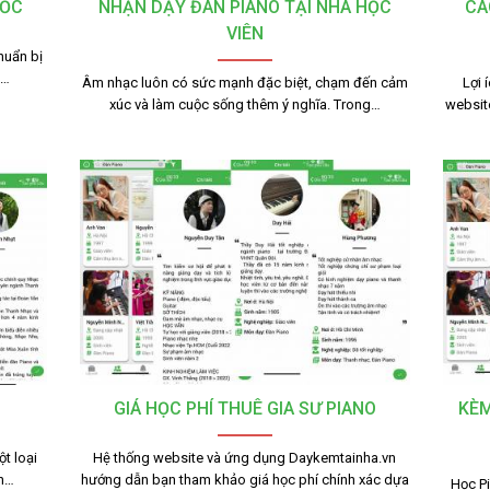
TỐC
NHẬN DẠY ĐÀN PIANO TẠI NHÀ HỌC
CÁ
VIÊN
huẩn bị
g…
Âm nhạc luôn có sức mạnh đặc biệt, chạm đến cảm
Lợi 
xúc và làm cuộc sống thêm ý nghĩa. Trong…
websit
GIÁ HỌC PHÍ THUÊ GIA SƯ PIANO
KÈM
t loại
Hệ thống website và ứng dụng Daykemtainha.vn
nh…
hướng dẫn bạn tham khảo giá học phí chính xác dựa
Học Pi