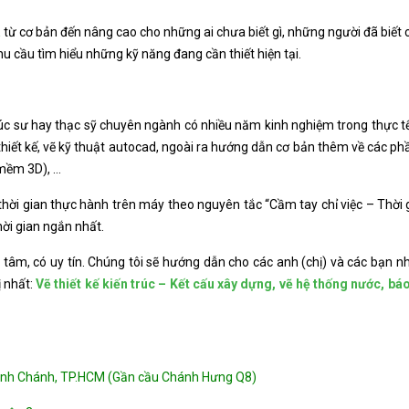
à
từ cơ bản đến nâng cao cho những ai chưa biết gì, những người đã biế
u cầu tìm hiểu những kỹ năng đang cần thiết hiện tại.
trúc sư hay thạc sỹ chuyên ngành có nhiều năm kinh nghiệm trong thực tế
hiết kế, vẽ kỹ thuật autocad, ngoài ra hướng dẫn cơ bản thêm về các 
mềm 3D), …
ời gian thực hành trên máy theo nguyên tắc “Cầm tay chỉ việc – Thời gi
hời gian ngắn nhất.
ận tâm, có uy tín. Chúng tôi sẽ hướng dẫn cho các anh (chị) và các bạ
ị nhất:
Vẽ thiết kế kiến trúc – Kết cấu xây dựng, vẽ hệ thống nước, bá
ình Chánh, TP.HCM (Gần cầu Chánh Hưng Q8)