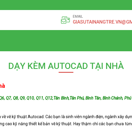
EMAIL
GIASUTAINANGTRE.VN@G
DẠY KÈM AUTOCAD TẠI NHÀ
hà
, Q6, Q7, Q8, Q9, Q10, Q11, Q12,Tân Bình,Tân Phú, Bình Tân, Bình Chánh, Ph
về vẽ kỹ thuật Autocad. Các bạn là sinh viên ngành điện, ngành xây dự
 cao kỹ năng thiết kế bản vẽ kỹ thuật. Hay thậm chí các bạn chưa từn