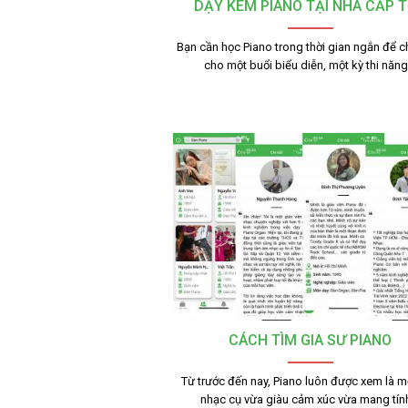
DẠY KÈM PIANO TẠI NHÀ CẤP 
Bạn cần học Piano trong thời gian ngắn để c
cho một buổi biểu diễn, một kỳ thi năn
CÁCH TÌM GIA SƯ PIANO
Từ trước đến nay, Piano luôn được xem là mộ
nhạc cụ vừa giàu cảm xúc vừa mang tí