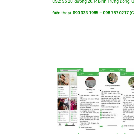
CS2: Số 20, đường 20, P. Bình Trưng Đông, 
Điện thoại:
090 333 1985 – 098 787 0217 (