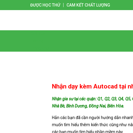
ĐƯỢC HỌC THỬ
CAM KẾT CHẤT LƯỢNG
Giới thiệu
Liên hệ
Trang chủ
Nhận dạy kèm Autocad tại n
Nhận gia sư tại các quận: Q1, Q2, Q3, Q4, Q5
Nhà Bè, Bình Dương, Đồng Nai, Biên Hòa.
Hẳn các bạn đã cần người hướng dẫn nhanh 
muốn tìm hiểu thêm kiến thức cũng như nâng
các bạn muốn tìm hiểu phần mềm này.