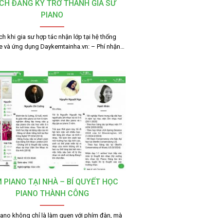
CH ĐĂNG KÝ TRỞ THÀNH GIA SƯ
PIANO
ích khi gia sư hợp tác nhận lớp tại hệ thống
e và ứng dụng Daykemtainha.vn: – Phí nhận…
 PIANO TẠI NHÀ – BÍ QUYẾT HỌC
PIANO THÀNH CÔNG
ano không chỉ là làm quen với phím đàn, mà