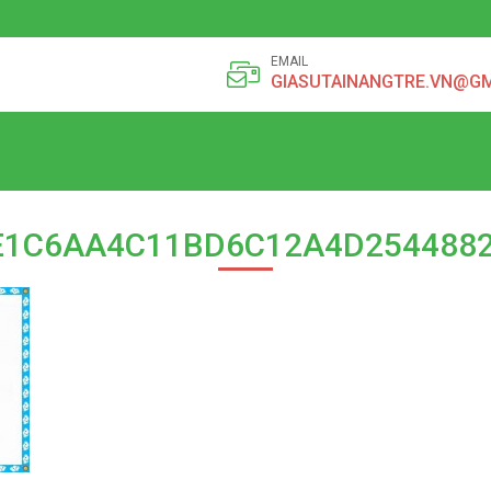
EMAIL
GIASUTAINANGTRE.VN@G
E1C6AA4C11BD6C12A4D2544882