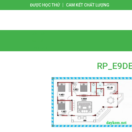
ĐƯỢC HỌC THỬ
CAM KẾT CHẤT LƯỢNG
Giới thiệu
Liên hệ
Trang chủ
RP_E9D