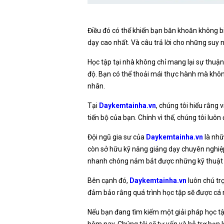
Điều đó có thể khiến bạn băn khoăn không b
dạy cao nhất. Và câu trả lời cho những suy n
Học tập tại nhà không chỉ mang lại sự thuận
độ. Bạn có thể thoải mái thực hành mà không 
nhân.
Tại
Daykemtainha.vn
, chúng tôi hiểu rằng 
tiến bộ của bạn. Chính vì thế, chúng tôi lu
Đội ngũ gia sư của
Daykemtainha.vn
là nhữ
còn sở hữu kỹ năng giảng dạy chuyên nghiệp,
nhanh chóng nắm bắt được những kỹ thuật ch
Bên cạnh đó,
Daykemtainha.vn
luôn chú tr
đảm bảo rằng quá trình học tập sẽ được cá 
Nếu bạn đang tìm kiếm một giải pháp học tập