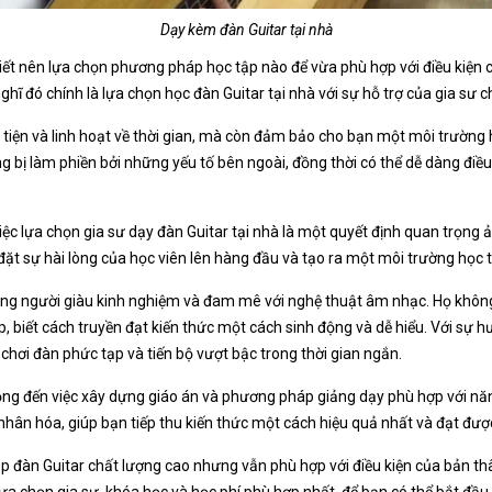
Dạy kèm đàn Guitar tại nhà
iết nên lựa chọn phương pháp học tập nào để vừa phù hợp với điều kiện
ghĩ đó chính là lựa chọn học đàn Guitar tại nhà với sự hỗ trợ của gia sư 
 tiện và linh hoạt về thời gian, mà còn đảm bảo cho bạn một môi trường h
bị làm phiền bởi những yếu tố bên ngoài, đồng thời có thể dễ dàng điều c
việc lựa chọn gia sư dạy đàn Guitar tại nhà là một quyết định quan trọng 
ôn đặt sự hài lòng của học viên lên hàng đầu và tạo ra một môi trường họ
ng người giàu kinh nghiệm và đam mê với nghệ thuật âm nhạc. Họ không
 biết cách truyền đạt kiến thức một cách sinh động và dễ hiểu. Với sự hư
ơi đàn phức tạp và tiến bộ vượt bậc trong thời gian ngắn.
ọng đến việc xây dựng giáo án và phương pháp giảng dạy phù hợp với năng
nhân hóa, giúp bạn tiếp thu kiến thức một cách hiệu quả nhất và đạt đ
 đàn Guitar chất lượng cao nhưng vẫn phù hợp với điều kiện của bản thâ