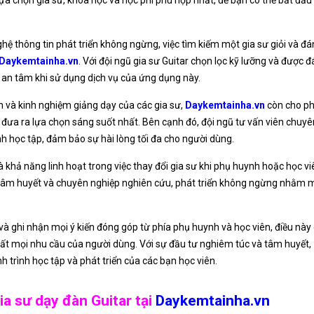
lựa chọn gia sư, khóa học và học phí phù hợp nhất, để bạn có thể bắt đầu
hệ thông tin phát triển không ngừng, việc tìm kiếm một gia sư giỏi và đá
Daykemtainha.vn
. Với đội ngũ gia sư Guitar chọn lọc kỹ lưỡng và được 
 an tâm khi sử dụng dịch vụ của ứng dụng này.
ịch và kinh nghiệm giảng dạy của các gia sư,
Daykemtainha.vn
còn cho ph
ể đưa ra lựa chọn sáng suốt nhất. Bên cạnh đó, đội ngũ tư vấn viên chuy
nh học tập, đảm bảo sự hài lòng tối đa cho người dùng.
là khả năng linh hoạt trong việc thay đổi gia sư khi phụ huynh hoặc học v
t tâm huyết và chuyên nghiệp nghiên cứu, phát triển không ngừng nhằm
và ghi nhận mọi ý kiến đóng góp từ phía phụ huynh và học viên, điều này
hất mọi nhu cầu của người dùng. Với sự đầu tư nghiêm túc và tâm huyết,
 trình học tập và phát triển của các bạn học viên.
Gia sư dạy đàn Guitar tại
Daykemtainha.vn