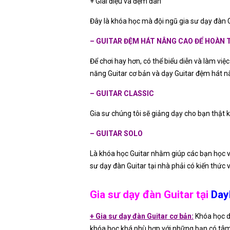
+ Giai điệu và đệm đàn
Đây là khóa học mà đội ngũ gia sư dạy đàn G
– GUITAR ĐỆM HÁT NÂNG CAO ĐỂ HOÀN T
Để chơi hay hơn, có thể biểu diễn và làm việ
năng Guitar cơ bản và dạy Guitar đệm hát n
– GUITAR CLASSIC
Gia sư chúng tôi sẽ giảng dạy cho bạn thật
– GUITAR SOLO
Là khóa học Guitar nhằm giúp các bạn học vi
sư dạy đàn Guitar tại nhà phải có kiến thức 
Gia sư dạy đàn Guitar tại
Day
+ Gia sư dạy đàn Guitar cơ bản:
Khóa học d
khóa học khá phù hợp với những bạn có tâm l