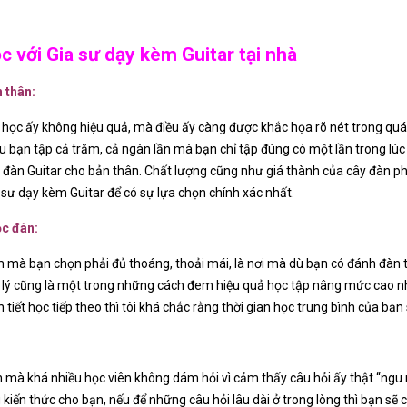
c với Gia sư dạy kèm Guitar tại nhà
 thân:
 học ấy không hiệu quả, mà điều ấy càng được khắc họa rõ nét trong quá
u bạn tập cả trăm, cả ngàn lần mà bạn chỉ tập đúng có một lần trong lúc họ
ây đàn Guitar cho bản thân. Chất lượng cũng như giá thành của cây đàn 
a sư dạy kèm Guitar để có sự lựa chọn chính xác nhất.
ọc đàn:
ểm mà bạn chọn phải đủ thoáng, thoải mái, là nơi mà dù bạn có đánh đàn 
p lý cũng là một trong những cách đem hiệu quả học tập nâng mức cao nh
 tiết học tiếp theo thì tôi khá chắc rằng thời gian học trung bình của bạn 
:
n mà khá nhiều học viên không dám hỏi vì cảm thấy câu hỏi ấy thật “ngu
g kiến thức cho bạn, nếu để những câu hỏi lâu dài ở trong lòng thì bạn sẽ