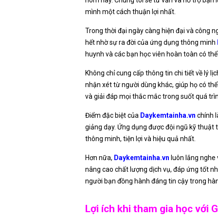
hôm nay. Chúng tôi sẽ tư vấn và hỗ trợ bạn 
mình một cách thuận lợi nhất.
Trong thời đại ngày càng hiện đại và công ng
hết nhờ sự ra đời của ứng dụng thông minh
huynh và các bạn học viên hoàn toàn có thể
Không chỉ cung cấp thông tin chi tiết về lý l
nhận xét từ người dùng khác, giúp họ có th
và giải đáp mọi thắc mắc trong suốt quá trì
Điểm đặc biệt của
Daykemtainha.vn
chính 
giảng dạy. Ứng dụng được đội ngũ kỹ thuậ
thông minh, tiện lợi và hiệu quả nhất.
Hơn nữa,
Daykemtainha.vn
luôn lắng nghe 
nâng cao chất lượng dịch vụ, đáp ứng tốt n
người bạn đồng hành đáng tin cậy trong hành
Lợi ích khi tham gia học với 