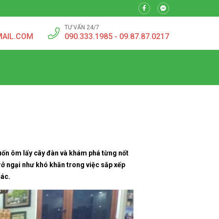
TƯ VẤN 24/7
MAIL.COM
090.333.1985 - 09.87.87.0217
muốn ôm lấy cây đàn và khám phá từng nốt
trở ngại như khó khăn trong việc sắp xếp
hác.