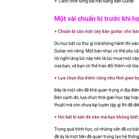
+ Cách chơi từng bài hát bằng đàn Guitar.
Một vài chuẩn bị trước khi họ
+ Chuẩn bị sẵn một cây đàn guitar cho bản
Dù học bất cứ thứ gì mà không hành thì việc
Guitar nói riêng. Một bản nhạc có thể yêu cầ
tôi nghĩ rằng lúc này nên là lúc mua một c
của bạn, và bạn có thể trao đổi thêm với Gi
+ Lựa chọn địa điểm cũng như thời gian h
Đây là một vấn đề khá quan trọng vì địa đi
Bên cạnh đó, lựa chọn thời gian học tập hợ
thuật mà còn chưa kịp luyện tập gì thì đã đến
+ Hỏi bất kì vấn đề nào mà bạn không biết
Trong quá trình học, có những vấn đề cơ bả
đề ấy là một tiền đề quan trọng tạo hệ thốn