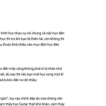
 trình học nhạc cụ nói chung và việc học đàn
c thì trừ khi bạn là thiên tài, còn không thì
phụ thuộc khá nhiều vào mục đích học đàn
to đến mấy cũng không phải lo bị nhắc nhở.
ất, dù sao thì nếu bạn mới học xong một kĩ
sẽ bị kéo dãn ra rất nhiều.
 ngốc”, tuy vậy chính đáp án của những vấn
 cảm thấy học Guitar thật khó khăn, cảm thấy