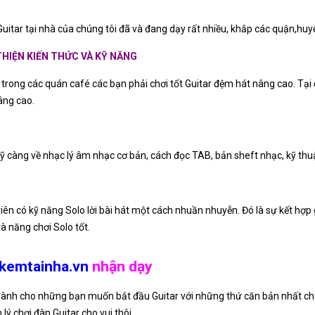
uitar tại nhà của chúng tôi đã và đang dạy rất nhiều, khắp các quận,huy
HIỆN KIẾN THỨC VÀ KỸ NĂNG
c trong các quán café các bạn phải chơi tốt Guitar đệm hát nâng cao. Tại 
âng cao.
 kỹ càng về nhạc lý âm nhạc cơ bản, cách đọc TAB, bản sheft nhạc, kỹ t
ên có kỹ năng Solo lời bài hát một cách nhuần nhuyễn. Đó là sự kết hợp g
và năng chơi Solo tốt.
kemtainha.vn
nhận dạy
ành cho những bạn muốn bắt đầu Guitar với những thứ căn bản nhất cho
ý chơi đàn Guitar cho vui thôi.