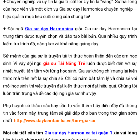
+ Chuyên nghiệp và uy tín là giá trị cốt lõi: Uy tín là “vàng”. Sự hài lòng
của học viên về một dịch vụ
Gia sư dạy Harmonica
chuyên nghiệp –
hiệu quả là mục tiêu cuối cùng của chúng tôi!
+ Đội ngũ
Gia sư dạy Harmonica
giỏi: Gia sư dạy Harmonica tại
trung tâm được tuyển chọn và đào tạo bài bản. Qua nhiều quy trình
kiểm tra trình độ, năng lực và khả năng giảng dạy.
Sứ mệnh của gia sư là truyền tải tri thức hoàn thiện đến các em học
sinh. Vì vậy đội ngũ
gia sư Tài Năng Trẻ
luôn được biết đến với sự
nhiệt huyết, tận tâm với từng học sinh. Gia sư không chỉ mang lại kiến
thức mà trên hết là sự chia sẻ. Chỉ có nắm bắt tâm lý và chia sẻ với
mỗi học sinh thì việc truyền đạt kiến thức mới đạt hiệu quả. Chúng tôi
luôn trân trọng và đề cao đội ngũ gia sư như vậy.
Phụ huynh có thắc mắc hay cần tư vấn thêm hãy điền đầy đủ thông
tin vào form này, trung tâm sẽ giải đáp cho bạn trong thời gian sớm
nhất:
http://www.daykemtainha.vn/tim-gia-su
Mọi chi tiết cần tìm
Gia sư dạy Harmonica tại quận 1
xin vui lòng