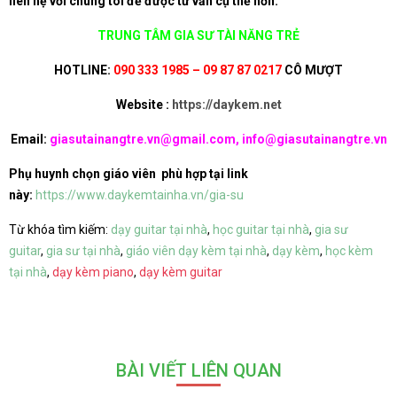
liên hệ với chúng tôi để được tư vấn cụ thể hơn.
TRUNG TÂM GIA SƯ TÀI NĂNG TRẺ
HOTLINE:
090 333 1985 – 09 87 87 0217
CÔ MƯỢT
Website :
https://daykem.net
Email:
giasutainangtre.vn@gmail.com, info@giasutainangtre.vn
Phụ huynh chọn giáo viên phù hợp tại link
này:
https://www.daykemtainha.vn/gia-su
Từ khóa tìm kiếm:
dạy guitar tại nhà
,
học guitar tại nhà
,
gia sư
guitar
,
gia sư tại nhà
,
giáo viên dạy kèm tại nhà
,
dạy kèm
,
học kèm
tại nhà
,
dạy kèm piano
,
dạy kèm guitar
BÀI VIẾT LIÊN QUAN