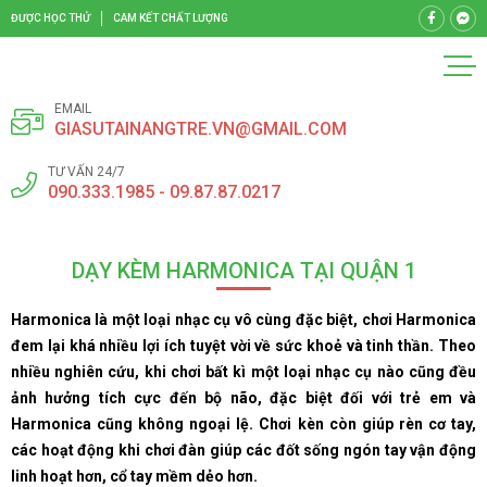
ĐƯỢC HỌC THỬ
CAM KẾT CHẤT LƯỢNG
EMAIL
GIASUTAINANGTRE.VN@GMAIL.COM
TƯ VẤN 24/7
090.333.1985 - 09.87.87.0217
DẠY KÈM HARMONICA TẠI QUẬN 1
Harmonica là một loại nhạc cụ vô cùng đặc biệt, chơi Harmonica
đem lại khá nhiều lợi ích tuyệt vời về sức khoẻ và tinh thần. Theo
nhiều nghiên cứu, khi chơi bất kì một loại nhạc cụ nào cũng đều
ảnh hưởng tích cực đến bộ não, đặc biệt đối với trẻ em và
Harmonica cũng không ngoại lệ. Chơi kèn còn giúp rèn cơ tay,
các hoạt động khi chơi đàn giúp các đốt sống ngón tay vận động
linh hoạt hơn, cổ tay mềm dẻo hơn.