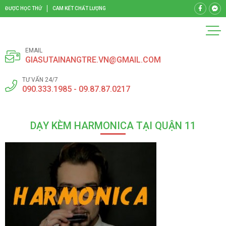
ĐƯỢC HỌC THỬ
CAM KẾT CHẤT LƯỢNG
EMAIL
GIASUTAINANGTRE.VN@GMAIL.COM
TƯ VẤN 24/7
090.333.1985 - 09.87.87.0217
DẠY KÈM HARMONICA TẠI QUẬN 11