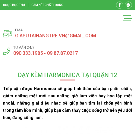
ĐƯỢC HỌC THỬ
CAM KẾT CHẤT LƯỢNG
EMAIL
GIASUTAINANGTRE.VN@GMAIL.COM
TƯ VẤN 24/7
090.333.1985 - 09.87.87.0217
DẠY KÈM HARMONICA TẠI QUẬN 12
Tiếp cận được Harmonica sẽ giúp tinh thần của bạn phấn chấn,
giảm những mệt mỏi sau những giờ làm việc hay học tập mệt
nhoài, những giai điệu nhạc sẽ giúp bạn tìm lại chốn yên bình
trong tâm hồn mình, giúp bạn cảm thấy cuộc sống trở nên yêu đời
hơn, đáng sống hơn.