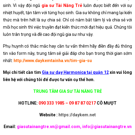
sinh. Vì vậy đội ngũ
gia sư Tài Năng Trẻ
luôn được biết đến với sự
nhiệt huyết, tận tâm với từng học sinh. Gia sư không chỉ mang lại kiến
thức mà trên hết là sự chia sẻ. Chỉ có nắm bắt tâm lý và chia sẻ với
mỗi học sinh thì việc truyền đạt kiến thức mới đạt hiệu quả. Chúng tôi
luôn trân trọng và đề cao đội ngũ gia sư như vậy.
Phụ huynh có thắc mắc hay cần tư vấn thêm hãy điền đầy đủ thông
tin vào form này, trung tâm sẽ giải đáp cho bạn trong thời gian sớm
nhất:
http://www.daykemtainha.vn/tim-gia-su
Mọi chi tiết cần tìm
Gia sư dạy Harmonica tại quận 12
xin vui lòng
liên hệ với chúng tôi để được tư vấn cụ thể hơn.
TRUNG TÂM GIA SƯ TÀI NĂNG TRẺ
HOTLINE:
090 333 1985 – 09 87 87 0217
CÔ MƯỢT
Website :
https://daykem.net
Email:
giasutainangtre.vn@gmail.com, info@giasutainangtre.vn