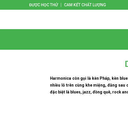
ĐƯỢC HỌC THỬ
CAM KẾT CHẤT LƯỢNG
Giới thiệu
Liên hệ
Trang chủ
Harmonica còn gọi là kèn Pháp, kèn blues
nhiều lỗ trên cùng khe miệng, đằng sau c
đặc biệt là blues, jazz, đồng quê, rock an