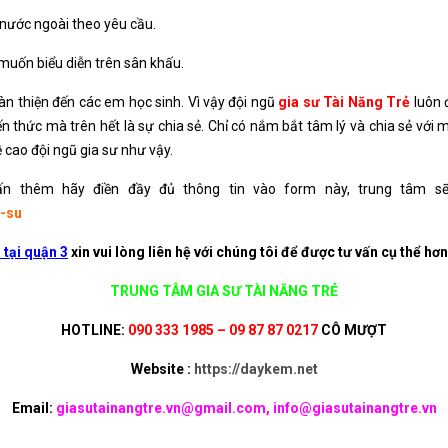
nước ngoài theo yêu cầu.
uốn biểu diễn trên sân khấu.
oàn thiện đến các em học sinh. Vì vậy đội ngũ
gia sư Tài Năng Trẻ
luôn đ
n thức mà trên hết là sự chia sẻ. Chỉ có nắm bắt tâm lý và chia sẻ với m
ề cao đội ngũ gia sư như vậy.
n thêm hãy điền đầy đủ thông tin vào form này, trung tâm sẽ 
a-su
tại quận 3
xin vui lòng liên hệ với chúng tôi để được tư vấn cụ thể hơn
TRUNG TÂM GIA SƯ TÀI NĂNG TRẺ
HOTLINE:
090 333 1985 – 09 87 87 0217
CÔ MƯỢT
Website :
https://daykem.net
Email:
giasutainangtre.vn@gmail.com, info@giasutainangtre.vn