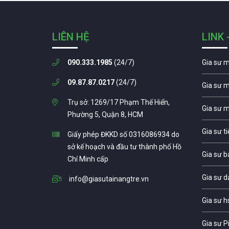
LIÊN HỆ
LINK 
090.333.1985
(24/7)
Gia sư 
09.87.87.0217
(24/7)
Gia sư 
Trụ sở: 1269/17 Phạm Thế Hiển,
Gia sư 
Phường 5, Quận 8, HCM
Gia sư t
Giấy phép ĐKKD số 0316086934 do
sở kế hoạch và đầu tư thành phố Hồ
Gia sư b
Chí Minh cấp
Gia sư d
info@giasutainangtre.vn
Gia sư h
Gia sư P