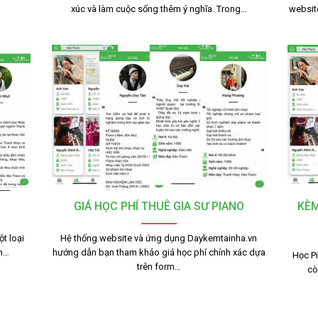
xúc và làm cuộc sống thêm ý nghĩa. Trong…
websit
GIÁ HỌC PHÍ THUÊ GIA SƯ PIANO
KÈM
t loại
Hệ thống website và ứng dụng Daykemtainha.vn
nh…
hướng dẫn bạn tham khảo giá học phí chính xác dựa
Học Pi
trên form…
cò