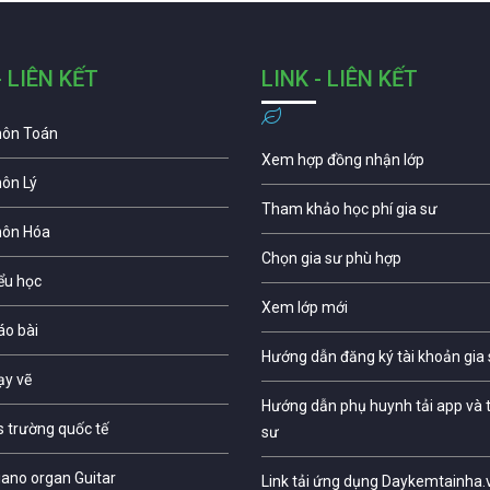
- LIÊN KẾT
LINK - LIÊN KẾT
môn Toán
Xem hợp đồng nhận lớp
môn Lý
Tham khảo học phí gia sư
môn Hóa
Chọn gia sư phù hợp
iểu học
Xem lớp mới
áo bài
Hướng dẫn đăng ký tài khoản gia
ạy vẽ
Hướng dẫn phụ huynh tải app và t
s trường quốc tế
sư
iano organ Guitar
Link tải ứng dụng Daykemtainha.