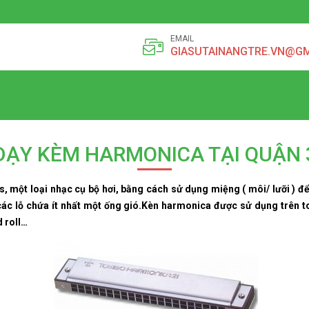
EMAIL
GIASUTAINANGTRE.VN@G
DẠY KÈM HARMONICA TẠI QUẬN 
, một loại nhạc cụ bộ hơi, bằng cách sử dụng miệng ( môi/ lưỡi ) đ
ác lỗ chứa ít nhất một ống gió.Kèn harmonica được sử dụng trên to
d roll…