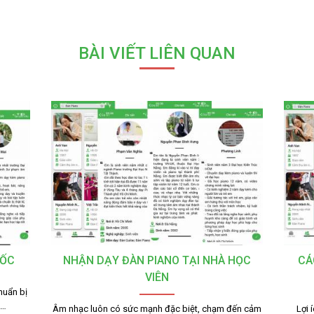
BÀI VIẾT LIÊN QUAN
TỐC
NHẬN DẠY ĐÀN PIANO TẠI NHÀ HỌC
CÁ
VIÊN
huẩn bị
g…
Âm nhạc luôn có sức mạnh đặc biệt, chạm đến cảm
Lợi 