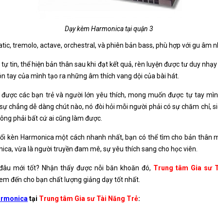
Dạy kèm Harmonica tại quận 3
atic, tremolo, actave, orchestral, và phiên bản bass, phù hợp với gu âm
tự tin, thể hiện bản thân sau khi đạt kết quả, rèn luyện được tư duy nhạy
gón tay của mình tạo ra những âm thích vang dội của bài hát.
được các bạn trẻ và người lớn yêu thích, mong muốn được tự tay mình
ự chẳng dễ dàng chút nào, nó đòi hỏi mỗi người phải có sự chăm chỉ, 
ông phải bất cứ ai cũng làm được.
h thổi kèn Harmonica một cách nhanh nhất, bạn có thể tìm cho bản thân
ica, vừa là người truyền đam mê, sự yêu thích sang cho học viên.
 đâu mới tốt? Nhận thấy được nỗi băn khoăn đó,
Trung tâm Gia sư 
đem đến cho bạn chất lượng giảng dạy tốt nhất.
armonica
tại
Trung tâm Gia sư Tài Năng Trẻ
: