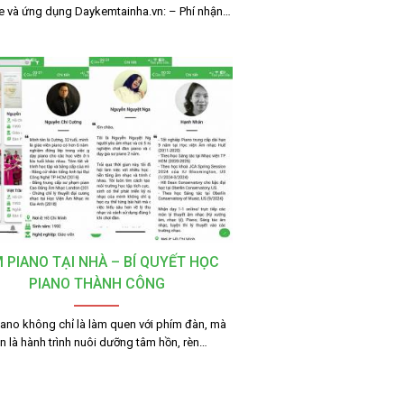
e và ứng dụng Daykemtainha.vn: – Phí nhận…
 PIANO TẠI NHÀ – BÍ QUYẾT HỌC
PIANO THÀNH CÔNG
ano không chỉ là làm quen với phím đàn, mà
n là hành trình nuôi dưỡng tâm hồn, rèn…