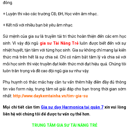
đông.
+ Luyện thi vào các trường CĐ, ĐH, Học viên âm nhạc..
+ Kết nối với nhiều bạn bè yêu âm nhạc.
Sứ mệnh của gia sư là truyền tải tri thức hoàn thiện đến các em học
sinh. Vì vậy đội ngũ
gia sư Tài Năng Trẻ
luôn được biết đến với sự
nhiệt huyết, tận tâm với từng học sinh. Gia sư không chỉ mang lại kiến
thức mà trên hết là sự chia sẻ. Chỉ có nắm bắt tâm lý và chia sẻ với
mỗi học sinh thì việc truyền đạt kiến thức mới đạt hiệu quả. Chúng tôi
luôn trân trọng và đề cao đội ngũ gia sư như vậy.
Phụ huynh có thắc mắc hay cần tư vấn thêm hãy điền đầy đủ thông
tin vào form này, trung tâm sẽ giải đáp cho bạn trong thời gian sớm
nhất:
http://www.daykemtainha.vn/tim-gia-su
Mọi chi tiết cần tìm
Gia sư dạy Harmonica tại quận 7
xin vui lòng
liên hệ với chúng tôi để được tư vấn cụ thể hơn.
TRUNG TÂM GIA SƯ TÀI NĂNG TRẺ