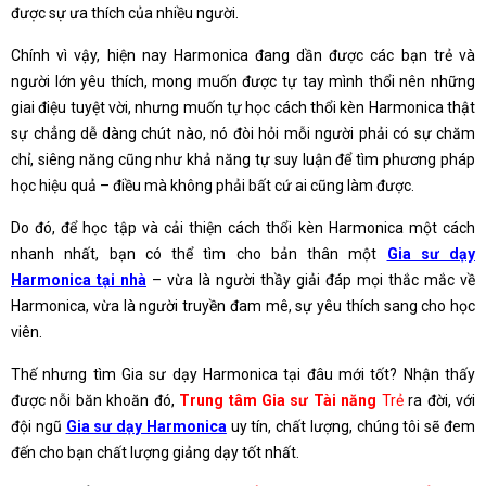
được sự ưa thích của nhiều người.
Chính vì vậy, hiện nay Harmonica đang dần được các bạn trẻ và
người lớn yêu thích, mong muốn được tự tay mình thổi nên những
giai điệu tuyệt vời, nhưng muốn tự học cách thổi kèn Harmonica thật
sự chẳng dễ dàng chút nào, nó đòi hỏi mỗi người phải có sự chăm
chỉ, siêng năng cũng như khả năng tự suy luận để tìm phương pháp
học hiệu quả – điều mà không phải bất cứ ai cũng làm được.
Do đó, để học tập và cải thiện cách thổi kèn Harmonica một cách
nhanh nhất, bạn có thể tìm cho bản thân một
Gia sư dạy
Harmonica tại nhà
– vừa là người thầy giải đáp mọi thắc mắc về
Harmonica, vừa là người truyền đam mê, sự yêu thích sang cho học
viên.
Thế nhưng tìm Gia sư dạy Harmonica tại đâu mới tốt? Nhận thấy
được nỗi băn khoăn đó,
Trung tâm Gia sư Tài năng
Trẻ
ra đời, với
đội ngũ
Gia sư dạy Harmonica
uy tín, chất lượng, chúng tôi sẽ đem
đến cho bạn chất lượng giảng dạy tốt nhất.