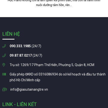
Học Piano không chỉ là làm quen với phím đàn, mà còn là hành trình
nuôi dưỡng tâm hồn, rèn…
LIÊN HỆ
090.333.1985
(24/7)
09.87.87.0217
(24/7)
Trụ sở: 1269/17 Phạm Thế Hiển, Phường 5, Quận 8, HCM
Giấy phép ĐKKD số 0316086934 do sở kế hoạch và đầu tư thành
phố Hồ Chí Minh cấp
info@giasutainangtre.vn
LINK - LIÊN KẾT