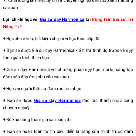
7/ Chất lượng làm việc uy tín và chuyên nghiệp đảm bảo làm hài lòng
các bạn.
Lợi ích khi học với
Gia sư dạy Harmonica
tại
trung tâm Gia sư Tài
Năng Trẻ
:
+ Học phí rẻ hơn, tiết kiệm chi phí vì học theo cấp độ.
+ Bạn sẽ được Gia sư dạy Harmonica kiểm tra trình độ trước và dạy
theo giáo trình thích hợp.
+ Gia sư dạy Harmonica với phương pháp dạy học mới lạ, sáng tạo
đảm bảo đáp ứng nhu cầu của bạn.
+ Học với người thật sự đam mê âm nhạc.
+ Bạn sẽ được
Gia sư dạy Harmonica
đào tạo thành nhạc công
chuyên nghiệp.
+ Đủ khả năng tham gia các cuộc thi.
+ Bạn sẽ hoàn toàn tự tin biểu diễn kĩ năng của mình trước đám