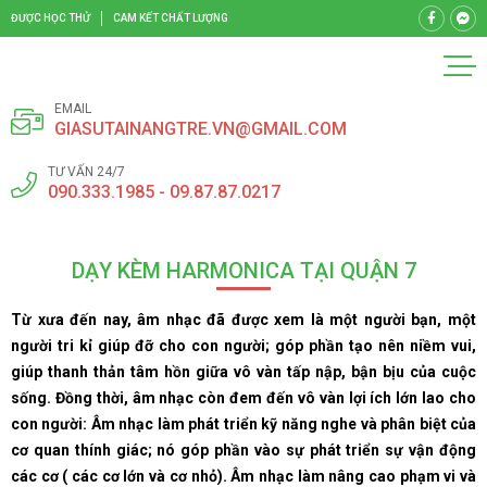
ĐƯỢC HỌC THỬ
CAM KẾT CHẤT LƯỢNG
EMAIL
GIASUTAINANGTRE.VN@GMAIL.COM
TƯ VẤN 24/7
090.333.1985 - 09.87.87.0217
DẠY KÈM HARMONICA TẠI QUẬN 7
Từ xưa đến nay, âm nhạc đã được xem là một người bạn, một
người tri kỉ giúp đỡ cho con người; góp phần tạo nên niềm vui,
giúp thanh thản tâm hồn giữa vô vàn tấp nập, bận bịu của cuộc
sống. Đồng thời, âm nhạc còn đem đến vô vàn lợi ích lớn lao cho
con người: Âm nhạc làm phát triển kỹ năng nghe và phân biệt của
cơ quan thính giác; nó góp phần vào sự phát triển sự vận động
các cơ ( các cơ lớn và cơ nhỏ). Âm nhạc làm nâng cao phạm vi và