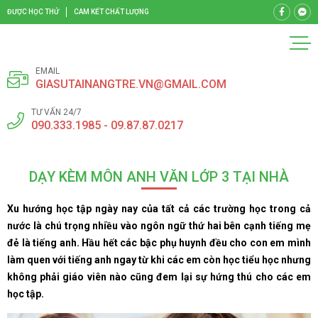
ĐƯỢC HỌC THỬ
CAM KẾT CHẤT LƯỢNG
EMAIL
GIASUTAINANGTRE.VN@GMAIL.COM
TƯ VẤN 24/7
090.333.1985 - 09.87.87.0217
DẠY KÈM MÔN ANH VĂN LỚP 3 TẠI NHÀ
Xu hướng học tập ngày nay của tất cả các trường học trong cả
nước là chú trọng nhiều vào ngôn ngữ thứ hai bên cạnh tiếng mẹ
đẻ là tiếng anh. Hầu hết các bậc phụ huynh đều cho con em mình
làm quen với tiếng anh ngay từ khi các em còn học tiểu học nhưng
không phải giáo viên nào cũng đem lại sự hứng thú cho các em
học tập.