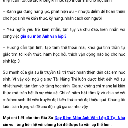
thiện cảm tốt để tạo không khí học tập thoải mái cho học sinh.
– Đánh giá đúng năng lực, phát hiện ưu – nhược điểm để hoàn thiện
cho học sinh về kiến thức, kỹ năng, nhân cách con người.
– Yêu nghề, yêu trẻ, kiên nhẫn, tận tụy và chu đáo, kiên nhẫn với
công việc
gia sư môn Anh văn lớp 3
.
– Hướng dẫn tận tình, tạo tâm thế thoải mái, khơi gợi tinh thần tự
giác tìm tòi kiến thức, ham học hỏi, thích vận động não bộ cho học
sinh lớp 3.
Sứ mệnh của gia sư là truyền tải tri thức hoàn thiện đến các em học
sinh. Vì vậy đội ngũ gia sư Tài Năng Trẻ luôn được biết đến với sự
nhiệt huyết, tận tâm với từng học sinh. Gia sư không chỉ mang lại kiến
thức mà trên hết là sự chia sẻ. Chỉ có nắm bắt tâm lý và chia sẻ với
mỗi học sinh thì việc truyền đạt kiến thức mới đạt hiệu quả. Chúng tôi
luôn trân trọng và đề cao đội ngũ gia sư như vậy.
Mọi chi tiết cần tìm Gia Sư
Dạy Kèm Môn Anh Văn Lớp 3 Tại Nhà
xin vui lòng liên hệ với chúng tôi để được tư vấn cụ thể hơn.