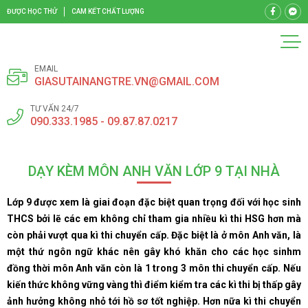
ĐƯỢC HỌC THỬ
CAM KẾT CHẤT LƯỢNG
EMAIL
GIASUTAINANGTRE.VN@GMAIL.COM
TƯ VẤN 24/7
090.333.1985 - 09.87.87.0217
DẠY KÈM MÔN ANH VĂN LỚP 9 TẠI NHÀ
Lớp 9 được xem là giai đoạn đặc biệt quan trọng đối với học sinh
THCS bởi lẽ các em không chỉ tham gia nhiều kì thi HSG hơn mà
còn phải vượt qua kì thi chuyển cấp. Đặc biệt là ở môn Anh văn, là
một thứ ngôn ngữ khác nên gây khó khăn cho các học sinhm
đồng thời môn Anh văn còn là 1 trong 3 môn thi chuyển cấp. Nếu
kiến thức không vững vàng thì điểm kiểm tra các kì thi bị thấp gây
ảnh hưởng không nhỏ tới hồ sơ tốt nghiệp. Hơn nữa kì thi chuyển