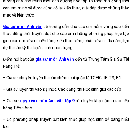
hướng cho con mình một con đường học tập rõ ràng mà đồng thời
con em mình sẽ được củng cố lại kiến thức, giải đáp được những thắc
mắc về kiến thức.
Gia sư môn Anh văn
sẽ hướng dẫn cho các em nắm vững các kiến
thức đồng thời truyền đạt cho các em những phương pháp học tập
giúp các em vừa có nền tảng kiến thức vững chắc vừa có đủ năng lực
dự thi các kỳ thi tuyển sinh quan trọng.
Điểm nổi bật của
gia sư môn Anh văn
đến từ Trung Tâm Gia Sư Tài
Năng Trẻ:
– Gia sư chuyên luyện thi các chứng chỉ quốc tế TOEIC, IELTS, B1…
– Gia sư luyện thi vào Đại học, Cao đẳng, thi Học sinh giỏi các cấp
– Gia sư
dạy kèm môn Anh văn lớp 9
rèn luyện khả năng giao tiếp
bằng Tiếng Anh.
– Có phương pháp truyền đạt kiến thức giúp học sinh dễ dàng hiểu
bài.