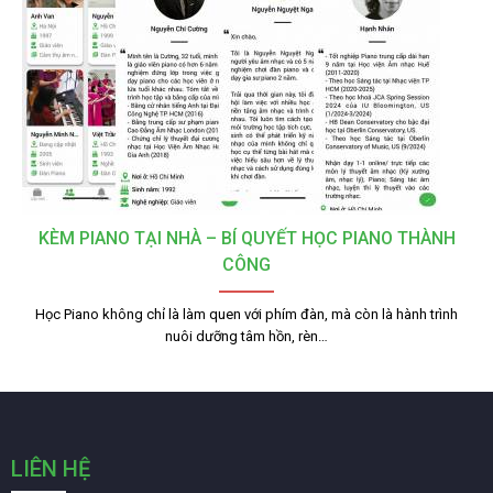
KÈM PIANO TẠI NHÀ – BÍ QUYẾT HỌC PIANO THÀNH
CÔNG
Học Piano không chỉ là làm quen với phím đàn, mà còn là hành trình
nuôi dưỡng tâm hồn, rèn…
LIÊN HỆ