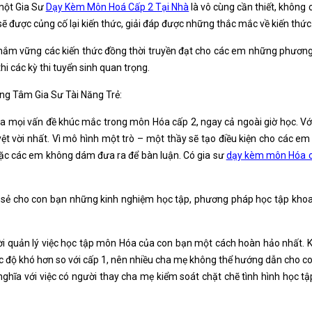
 một Gia Sư
Dạy Kèm Môn Hoá Cấp 2 Tại Nhà
là vô cùng cần thiết, không
 được củng cố lại kiến thức, giải đáp được những thắc mắc về kiến thức
ắm vững các kiến thức đồng thời truyền đạt cho các em những phương
i các kỳ thi tuyển sinh quan trọng.
ng Tâm Gia Sư Tài Năng Trẻ:
tỏa mọi vấn đề khúc mắc trong môn Hóa cấp 2, ngay cả ngoài giờ học. Với 
yệt vời nhất. Vì mô hình một trò – một thầy sẽ tạo điều kiện cho các e
oặc các em không dám đưa ra để bàn luận. Có gia sư
dạy kèm môn Hóa cấ
 sẻ cho con bạn những kinh nghiệm học tập, phương pháp học tập khoa 
ời quản lý việc học tập môn Hóa của con bạn một cách hoàn hảo nhất. K
độ khó hơn so với cấp 1, nên nhiều cha mẹ không thể hướng dẫn cho co
ghĩa với việc có người thay cha mẹ kiểm soát chặt chẽ tình hình học t