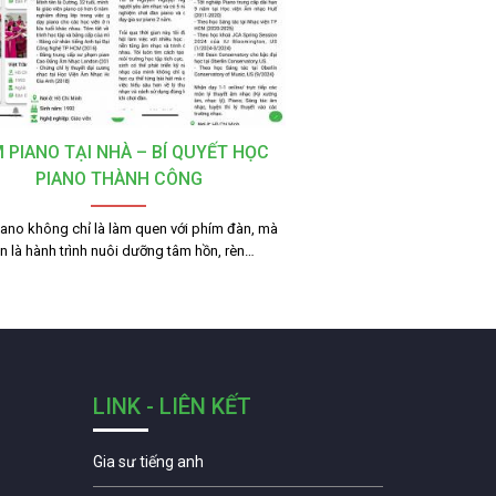
 PIANO TẠI NHÀ – BÍ QUYẾT HỌC
PIANO THÀNH CÔNG
ano không chỉ là làm quen với phím đàn, mà
n là hành trình nuôi dưỡng tâm hồn, rèn…
LINK - LIÊN KẾT
Gia sư tiếng anh