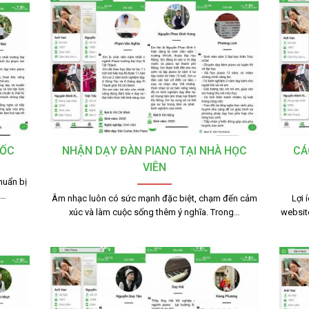
TỐC
NHẬN DẠY ĐÀN PIANO TẠI NHÀ HỌC
CÁ
VIÊN
huẩn bị
g…
Âm nhạc luôn có sức mạnh đặc biệt, chạm đến cảm
Lợi 
xúc và làm cuộc sống thêm ý nghĩa. Trong…
websit