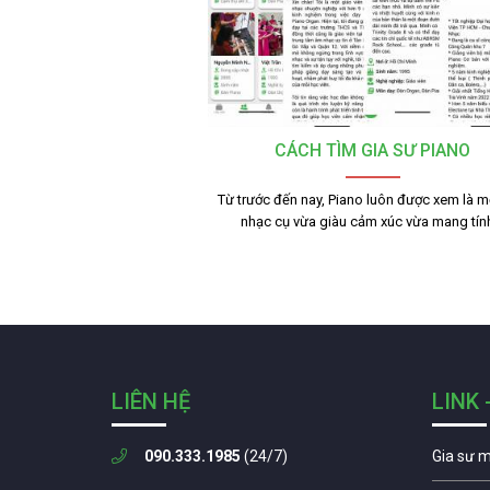
CÁCH TÌM GIA SƯ PIANO
Từ trước đến nay, Piano luôn được xem là mộ
nhạc cụ vừa giàu cảm xúc vừa mang tí
LIÊN HỆ
LINK 
090.333.1985
(24/7)
Gia sư 