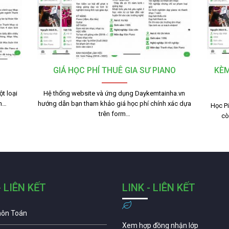
GIÁ HỌC PHÍ THUÊ GIA SƯ PIANO
KÈM
t loại
Hệ thống website và ứng dụng Daykemtainha.vn
nh…
hướng dẫn bạn tham khảo giá học phí chính xác dựa
Học Pi
trên form…
cò
- LIÊN KẾT
LINK - LIÊN KẾT
môn Toán
Xem hợp đồng nhận lớp