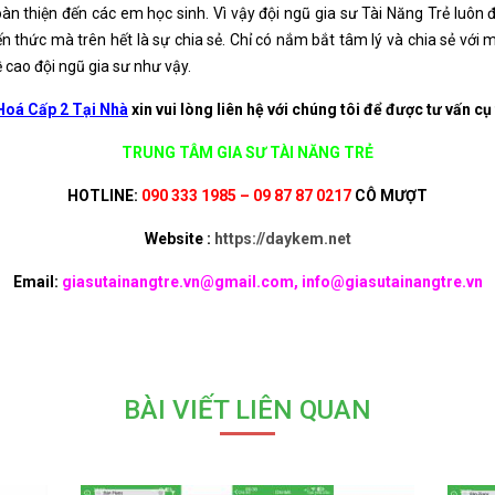
oàn thiện đến các em học sinh. Vì vậy đội ngũ gia sư Tài Năng Trẻ luôn đ
n thức mà trên hết là sự chia sẻ. Chỉ có nắm bắt tâm lý và chia sẻ với m
ề cao đội ngũ gia sư như vậy.
oá Cấp 2 Tại Nhà
xin vui lòng liên hệ với chúng tôi để được tư vấn cụ
TRUNG TÂM GIA SƯ TÀI NĂNG TRẺ
HOTLINE:
090 333 1985 – 09 87 87 0217
CÔ MƯỢT
Website :
https://daykem.net
Email:
giasutainangtre.vn@gmail.com, info@giasutainangtre.vn
BÀI VIẾT LIÊN QUAN