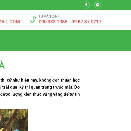
TƯ VẤN 24/7
MAIL.COM
090.333.1985 - 09.87.87.0217
À
 thi cử như hiện nay, không đơn thuần học
ị trải qua kỳ thi quan trọng trước mắt. Do
 được lượng kiến thức vững vàng để tự tin