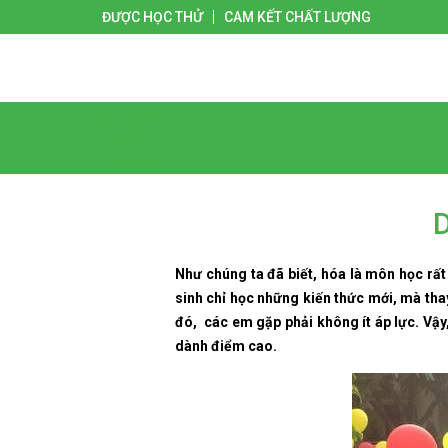
ĐƯỢC HỌC THỬ
CAM KẾT CHẤT LƯỢNG
Giới thiệu
Liên hệ
Trang chủ
Như chúng ta đã biết, hóa là môn học rất
sinh chỉ học những kiến thức mới, mà thay
đó, các em gặp phải không ít áp lực. Vậy
dành điểm cao.