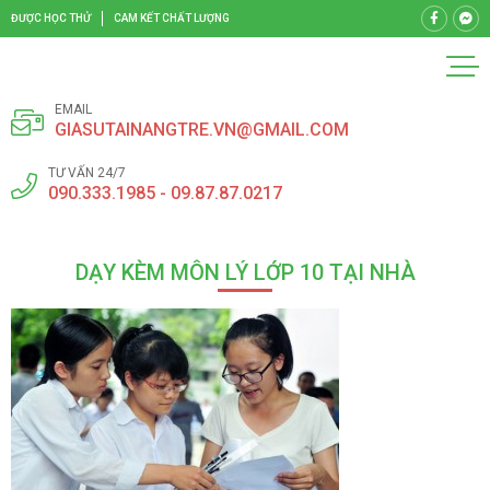
ĐƯỢC HỌC THỬ
CAM KẾT CHẤT LƯỢNG
EMAIL
GIASUTAINANGTRE.VN@GMAIL.COM
TƯ VẤN 24/7
090.333.1985 - 09.87.87.0217
DẠY KÈM MÔN LÝ LỚP 10 TẠI NHÀ