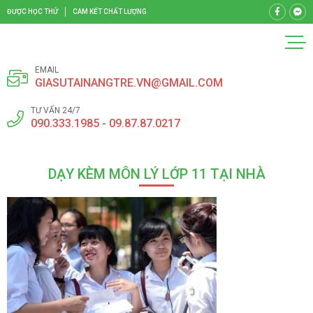
ĐƯỢC HỌC THỬ
CAM KẾT CHẤT LƯỢNG
EMAIL
GIASUTAINANGTRE.VN@GMAIL.COM
TƯ VẤN 24/7
090.333.1985 - 09.87.87.0217
DẠY KÈM MÔN LÝ LỚP 11 TẠI NHÀ