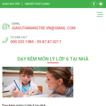
ĐƯỢC HỌC THỬ
CAM KẾT CHẤT LƯỢNG
EMAIL
GIASUTAINANGTRE.VN@GMAIL.COM
TƯ VẤN 24/7
090.333.1985 - 09.87.87.0217
DẠY KÈM MÔN LÝ LỚP 6 TẠI NHÀ
Dạy kèm môn Lý lớp 6 tại nhà