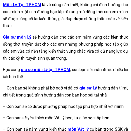
Môn Lý Tại TPHCM
là vô cùng cần thiết, không chỉ định hướng cho
con mình một con đường học tập rõ ràng mà đồng thời con em mình
sẽ được củng cố lại kiến thức, giải đáp được những thắc mắc về kiến
thức.
Gia sư môn Lý
sẽ hướng dẫn cho các em nắm vững các kiến thức
đồng thời truyền đạt cho các em những phương pháp học tập giúp
các em vừa có nền tảng kiến thức vững chắc vừa có đủ năng lực dự
thi các kỳ thi tuyển sinh quan trọng.
Học cùng
gia sư môn Lý tại TPHCM
, con bạn sẽ nhận được nhiều lợi
ích hơn thế
– Con bạn sẽ không phải bỡ ngỡ vì đã có
gia sư Lý
hướng dẫn tỉ mỉ,
chi tiết trong quá trình hướng dẫn con bạn học bài tại nhà.
– Con bạn sẽ có được phương pháp học tập phù hợp nhất với mình.
– Con bạn sẽ yêu thích môn Vật lý hơn, tự giác học tập hơn.
– Con bạn sẽ nắm vững kiến thức
môn Vật lý
cơ bản trong SGK và