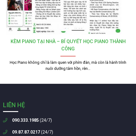
KÈM PIANO TẠI NHÀ – BÍ QUYẾT HỌC PIANO THÀNH
CÔNG
Học Piano không chỉ là làm quen với phím đàn, mà còn là hành trình
nuôi dưỡng tâm hồn, rèn…
LIÊN HỆ
090.333.1985
(24/7)
09.87.87.0217
(24/7)