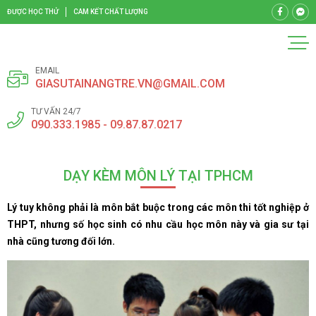
ĐƯỢC HỌC THỬ
CAM KẾT CHẤT LƯỢNG
EMAIL
GIASUTAINANGTRE.VN@GMAIL.COM
TƯ VẤN 24/7
090.333.1985 - 09.87.87.0217
DẠY KÈM MÔN LÝ TẠI TPHCM
Lý tuy không phải là môn bắt buộc trong các môn thi tốt nghiệp ở
THPT, nhưng số học sinh có nhu cầu học môn này và gia sư tại
nhà cũng tương đối lớn.