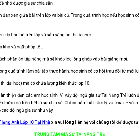
ề nhỏ được gia sư chia sẵn.
dần đan xen giữa bài trên lớp và bài cũ. Trong quá trình học nếu học sinh 
 kịp bạn bè trên lớp và sẵn sàng ôn thi từ sớm.
a khá và ngữ pháp tốt:
ách phần ôn tập riêng mà sẽ khéo léo lồng ghép vào bài giảng mới.
ng quá trình làm bài tập thực hành, học sinh có cơ hội trau dồi từ mới lu
 thi đại học) mà có chứa lượng kiến thức lớp 10.
oàn thiện đến các em học sinh. Vì vậy đội ngũ gia sư Tài Năng Trẻ luôn đ
n thức mà trên hết là sự chia sẻ. Chỉ có nắm bắt tâm lý và chia sẻ với m
ề cao đội ngũ gia sư như vậy.
iếng Anh Lớp 10 Tại Nhà
xin vui lòng liên hệ với chúng tôi để được tư
TRUNG TÂM GIA SƯ TÀI NĂNG TRẺ