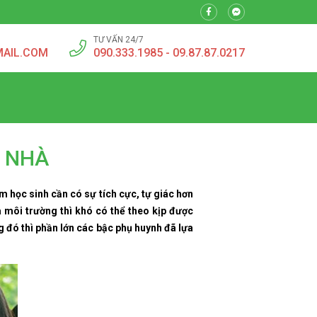
TƯ VẤN 24/7
MAIL.COM
090.333.1985 - 09.87.87.0217
I NHÀ
 học sinh cần có sự tích cực, tự giác hơn
a môi trường thì khó có thể theo kịp được
 đó thì phần lớn các bậc phụ huynh đã lựa