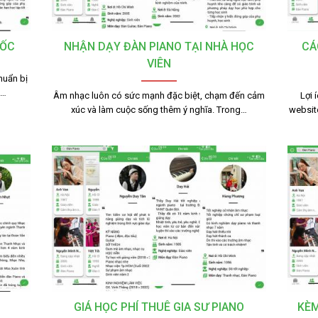
TỐC
NHẬN DẠY ĐÀN PIANO TẠI NHÀ HỌC
CÁ
VIÊN
huẩn bị
g…
Âm nhạc luôn có sức mạnh đặc biệt, chạm đến cảm
Lợi 
xúc và làm cuộc sống thêm ý nghĩa. Trong…
websit
GIÁ HỌC PHÍ THUÊ GIA SƯ PIANO
KÈM