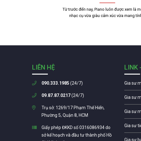
Từ trước đến nay, Piano luôn được xem là mộ
nhạc cụ vừa giàu cảm xúc vừa mang tí
LIÊN HỆ
LINK 
090.333.1985
(24/7)
Gia sư 
09.87.87.0217
(24/7)
Gia sư 
Trụ sở: 1269/17 Phạm Thế Hiển,
Gia sư 
Phường 5, Quận 8, HCM
Gia sư t
Giấy phép ĐKKD số 0316086934 do
sở kế hoạch và đầu tư thành phố Hồ
Gia sư b