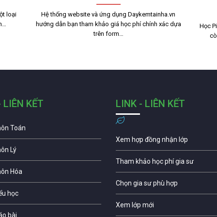
t loại
Hệ thống website và ứng dụng Daykemtainha.vn
nh…
hướng dẫn bạn tham khảo giá học phí chính xác dựa
Học Pi
trên form…
cò
- LIÊN KẾT
LINK - LIÊN KẾT
môn Toán
Xem hợp đồng nhận lớp
môn Lý
Tham khảo học phí gia sư
môn Hóa
Chọn gia sư phù hợp
iểu học
Xem lớp mới
áo bài