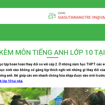
EMAIL
GIASUTAINANGTRE.VN@G
KÈM MÔN TIẾNG ANH LỚP 10 TẠ
học tập hoàn toàn thay đổi so với cấp 2. Ở những năm học THPT các em
u học sinh nào không cố gắng kịp thích nghi với những gì thay đổi củ
 tiếng anh. Để giúp các em nhanh chóng hòa nhập được vào môi trường
h lớp 10 tại nhà
.