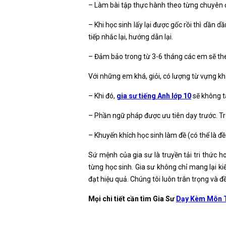
– Làm bài tập thực hành theo từng chuyên đ
– Khi học sinh lấy lại được gốc rồi thì dần 
tiếp nhắc lại, hướng dẫn lại.
– Đảm bảo trong từ 3-6 tháng các em sẽ theo
Với những em khá, giỏi, có lượng từ vựng kh
– Khi đó,
gia sư tiếng Anh lớp 10
sẽ không t
– Phần ngữ pháp được ưu tiên dạy trước. Tro
– Khuyến khích học sinh làm đề (có thể là đề
Sứ mệnh của gia sư là truyền tải tri thức h
từng học sinh. Gia sư không chỉ mang lại kiế
đạt hiệu quả. Chúng tôi luôn trân trọng và đ
Mọi chi tiết cần tìm Gia Sư
Dạy Kèm Môn T