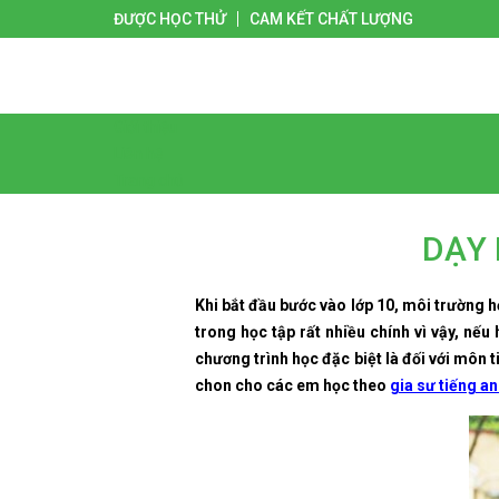
ĐƯỢC HỌC THỬ
CAM KẾT CHẤT LƯỢNG
Giới thiệu
Liên hệ
Trang chủ
DẠY 
Khi bắt đầu bước vào lớp 10, môi trường 
trong học tập rất nhiều chính vì vậy, nế
chương trình học đặc biệt là đối với môn
chon cho các em học theo
gia sư tiếng an