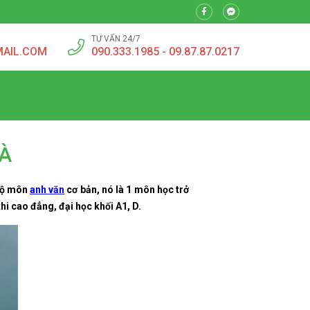
TƯ VẤN 24/7
MAIL.COM
090.333.1985 - 09.87.87.0217
HÀ
 bộ môn
anh văn
cơ bản, nó là 1 môn học trở
hi cao đẳng, đại học khối A1, D.