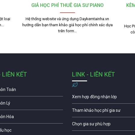
GIÁ HỌC PHÍ THUÊ GIA SƯ PIANO
KÈM
t loại
Hệ thống website và ứng dụng Daykemtainha.vn
nh…
hướng dẫn bạn tham khảo giá học phí chính xác dựa
Học Pi
trên form…
cò
- LIÊN KẾT
LINK - LIÊN KẾT
môn Toán
Xem hợp đồng nhận lớp
môn Lý
Tham khảo học phí gia sư
môn Hóa
Chọn gia sư phù hợp
iểu học