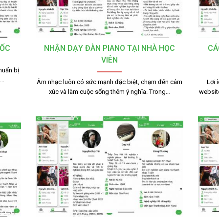
TỐC
NHẬN DẠY ĐÀN PIANO TẠI NHÀ HỌC
CÁ
VIÊN
huẩn bị
g…
Âm nhạc luôn có sức mạnh đặc biệt, chạm đến cảm
Lợi 
xúc và làm cuộc sống thêm ý nghĩa. Trong…
websit