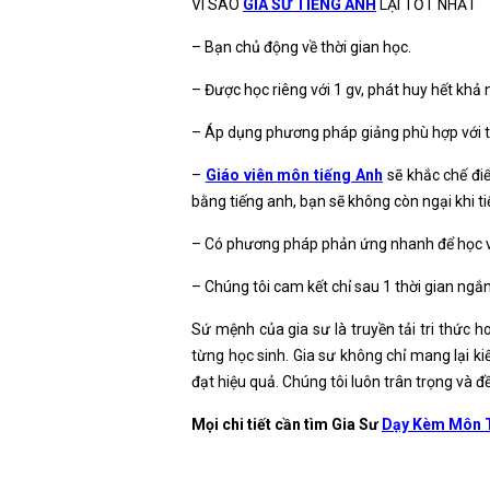
VÌ SAO
GIA SƯ TIẾNG ANH
LẠI TỐT NHẤT
– Bạn chủ động về thời gian học.
– Được học riêng với 1 gv, phát huy hết khả
– Áp dụng phương pháp giảng phù hợp với từ
–
Giáo viên môn tiếng Anh
sẽ khắc chế điể
bằng tiếng anh, bạn sẽ không còn ngại khi ti
– Có phương pháp phản ứng nhanh để học vi
– Chúng tôi cam kết chỉ sau 1 thời gian ngắn
Sứ mệnh của gia sư là truyền tải tri thức h
từng học sinh. Gia sư không chỉ mang lại kiế
đạt hiệu quả. Chúng tôi luôn trân trọng và đ
Mọi chi tiết cần tìm Gia Sư
Dạy Kèm Môn T