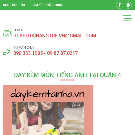
ĐƯỢC HỌC THỬ
CAM KẾT CHẤT LƯỢNG
EMAIL
GIASUTAINANGTRE.VN@GMAIL.COM
TƯ VẤN 24/7
090.333.1985 - 09.87.87.0217
DẠY KÈM MÔN TIẾNG ANH TẠI QUẬN 4