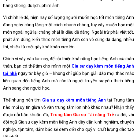
hàng không, du lịch, phim ảnh…
Vì chính lẽ đó, hiện nay số lượng người muốn học tốt môn tiếng Anh
đang ngày càng tăng một cách nhanh chóng, tuy vậy muốn học một
môn ngoài ngữ lại chẳng phải là điều dễ dàng. Ngoài trừ phải viết tốt,
phát âm đúng, kiến thức môn tiếng Anh còn vô cùng đa dạng, nhiều
thì, nhiều từ mới gây khó khăn cực lớn.
Chính vì vậy vào lúc này, để cải thiện khả năng học tiếng Anh của bản
thân, bạn có thể tìm cho mình một
Gia sư dạy kèm môn tiếng Anh
tại nhà
ngay từ bây giờ – không chỉ giúp bạn giải đáp mọi thắc mắc
liên quan đến tiếng Anh mà còn là người truyền sự yêu thích tiếng
Anh sang cho người học.
Thế nhưng nên tìm
Gia sư dạy kèm môn tiếng Anh
tại Trung tâm
nào mới uy tín giữa vô vàn trung tâm lớn nhỏ khác nhau? Nhận thấy
được nỗi băn khoăn đó,
Trung tâm Gia sư Tài năng Trẻ
ra đời, với
đội ngũ Gia sư dạy kèm môn tiếng Anh dày dặn kinh nghiệm, chuyên
nghiệp, tận tâm, đảm bảo sẽ đem đến cho quý vị chất lượng đào tạo
tốt nhất.