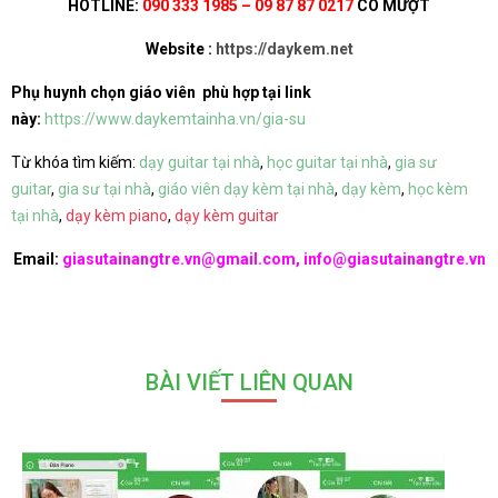
HOTLINE:
090 333 1985 – 09 87 87 0217
CÔ MƯỢT
Website :
https://daykem.net
Phụ huynh chọn giáo viên phù hợp tại link
này:
https://www.daykemtainha.vn/gia-su
Từ khóa tìm kiếm:
dạy guitar tại nhà
,
học guitar tại nhà
,
gia sư
guitar
,
gia sư tại nhà
,
giáo viên dạy kèm tại nhà
,
dạy kèm
,
học kèm
tại nhà
,
dạy kèm piano
,
dạy kèm guitar
Email:
giasutainangtre.vn@gmail.com, info@giasutainangtre.vn
BÀI VIẾT LIÊN QUAN