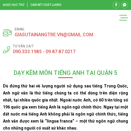
ĐƯỢC HỌC THỬ
CAM KẾT CHẤT LƯỢNG
EMAIL
GIASUTAINANGTRE.VN@GMAIL.COM
TƯ VẤN 24/7
090.333.1985 - 09.87.87.0217
DẠY KÈM MÔN TIẾNG ANH TẠI QUẬN 5
Dù đứng thứ hai về lượng người sử dụng sau tiếng Trung Quốc,
Anh ngữ vẫn là thứ tiếng chúng ta có thể dùng trên diện rộng
nhất, tại nhiều quốc gia nhất. Ngoài nước Anh, có 60 trên tổng số
196 quốc gia xem tiếng Anh là ngôn ngữ chính thức. Ngay tại một
đất nước mà tiếng Anh không phải là ngôn ngữ chính thức, tiếng
Anh vẫn được xem là “lingua franca” – một thứ ngôn ngữ chung
cho những người có xuất xứ khác nhau.