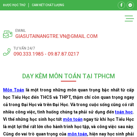
ĐƯỢC HỌC THỬ
CAM KẾT CHẤT LƯỢNG
EMAIL
GIASUTAINANGTRE.VN@GMAIL.COM
TƯ VẤN 24/7
090.333.1985 - 09.87.87.0217
DẠY KÈM MÔN TOÁN TẠI TPHCM
Môn Toán
là một trong những môn quan trọng bậc nhất từ cấp
học Tiểu Học đến THCS và THPT, thậm chí còn quan trọng ngay
cả trong Đại Học và trên Đại Học. Và trong cuộc sống cũng có rất
nhiều công việc, tình huống chúng ta phải sử dụng đến
toán học
.
Vì thế những học sinh học tốt
môn toán
ngay từ khi học Tiểu Học
là một lợi thế rất lớn cho hành trình học tập, và công việc sau này.
Cũng do vai trò quan trọng của
môn toán
, hiện nay học sinh phải