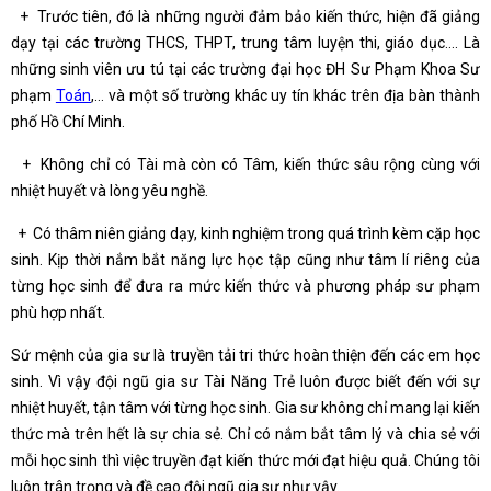
+ Trước tiên, đó là những người đảm bảo kiến thức, hiện đã giảng
dạy tại các trường THCS, THPT, trung tâm luyện thi, giáo dục…. Là
những sinh viên ưu tú tại các trường đại học ĐH Sư Phạm Khoa Sư
phạm
Toán
,… và một số trường khác uy tín khác trên địa bàn thành
phố Hồ Chí Minh.
+ Không chỉ có Tài mà còn có Tâm, kiến thức sâu rộng cùng với
nhiệt huyết và lòng yêu nghề.
+ Có thâm niên giảng dạy, kinh nghiệm trong quá trình kèm cặp học
sinh. Kịp thời nắm bắt năng lực học tập cũng như tâm lí riêng của
từng học sinh để đưa ra mức kiến thức và phương pháp sư phạm
phù hợp nhất.
Sứ mệnh của gia sư là truyền tải tri thức hoàn thiện đến các em học
sinh. Vì vậy đội ngũ gia sư Tài Năng Trẻ luôn được biết đến với sự
nhiệt huyết, tận tâm với từng học sinh. Gia sư không chỉ mang lại kiến
thức mà trên hết là sự chia sẻ. Chỉ có nắm bắt tâm lý và chia sẻ với
mỗi học sinh thì việc truyền đạt kiến thức mới đạt hiệu quả. Chúng tôi
luôn trân trọng và đề cao đội ngũ gia sư như vậy.