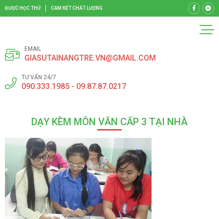
ĐƯỢC HỌC THỬ
CAM KẾT CHẤT LƯỢNG
EMAIL
GIASUTAINANGTRE.VN@GMAIL.COM
TƯ VẤN 24/7
090.333.1985 - 09.87.87.0217
DẠY KÈM MÔN VĂN CẤP 3 TẠI NHÀ