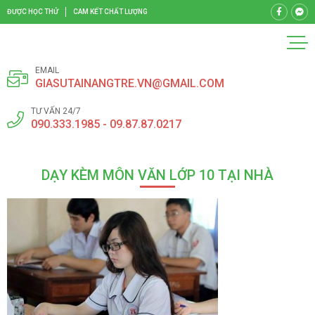
ĐƯỢC HỌC THỬ
CAM KẾT CHẤT LƯỢNG
EMAIL
GIASUTAINANGTRE.VN@GMAIL.COM
TƯ VẤN 24/7
090.333.1985 - 09.87.87.0217
DẠY KÈM MÔN VĂN LỚP 10 TẠI NHÀ