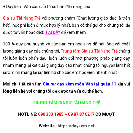
+ Dạy kèm Văn các cấp từ cơ bản đến nâng cao.
Gia sư Tài Năng Trẻ
với phương châm “Chất lượng giáo dục là trên
hết”, học phí luôn ở mức hợp lý nhất, bạn có thể gọi cho chúng tôi để
được tư vấn hoặc click
TẠI ĐÂY
để xem thêm.
100 % quý phụ huynh và các bạn em học sinh đã hài lòng với chất
lượng giảng dạy của chúng tôi,
Trung tâm Gia sư Tài Năng Trẻ
chúng
tôi luôn luôn phấn đấu, luôn luôn đổi mới phương pháp giảng dạy
nhằm mang lại kết quả giảng dạy cao nhất, chúng tôi nguyện làm hết
sức mình mang lại sự tiến bộ cho các em học viên nhanh nhất .
Mọi chi tiết cần tìm
Gia sư dạy kèm môn Văn tại quận 11
xin vui
lòng liên hệ với chúng tôi để được tư vấn cụ thể hơn.
TRUNG TÂM GIA SƯ TÀI NĂNG TRẺ
HOTLINE:
090 333 1985 – 09 87 87 0217
CÔ MƯỢT
Website :
https://daykem.net