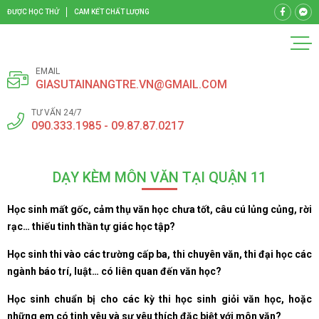
ĐƯỢC HỌC THỬ
CAM KẾT CHẤT LƯỢNG
EMAIL
GIASUTAINANGTRE.VN@GMAIL.COM
TƯ VẤN 24/7
090.333.1985 - 09.87.87.0217
DẠY KÈM MÔN VĂN TẠI QUẬN 11
Học sinh mất gốc, cảm thụ văn học chưa tốt, câu cú lủng củng, rời
rạc… thiếu tinh thần tự giác học tập?
Học sinh thi vào các trường cấp ba, thi chuyên văn, thi đại học các
ngành báo trí, luật… có liên quan đến văn học?
Học sinh chuẩn bị cho các kỳ thi học sinh giỏi văn học, hoặc
những em có tinh yêu và sự yêu thích đặc biệt với môn văn?