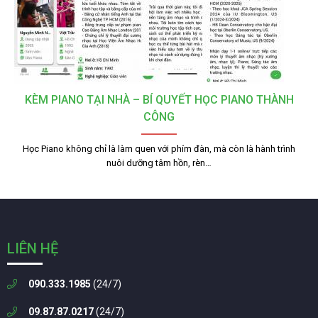
KÈM PIANO TẠI NHÀ – BÍ QUYẾT HỌC PIANO THÀNH
CÔNG
Học Piano không chỉ là làm quen với phím đàn, mà còn là hành trình
nuôi dưỡng tâm hồn, rèn…
LIÊN HỆ
090.333.1985
(24/7)
09.87.87.0217
(24/7)