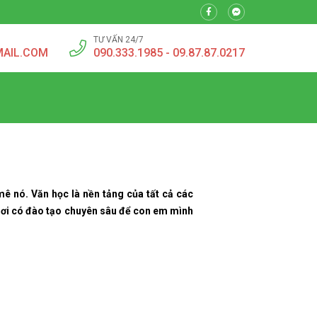
TƯ VẤN 24/7
MAIL.COM
090.333.1985 - 09.87.87.0217
mê nó. Văn học là nền tảng của tất cả các
 nơi có đào tạo chuyên sâu để con em mình