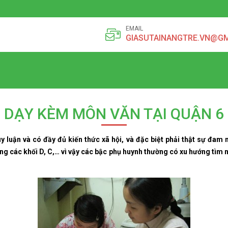
EMAIL
GIASUTAINANGTRE.VN@G
DẠY KÈM MÔN VĂN TẠI QUẬN 6
y luận và có đầy đủ kiến thức xã hội, và đặc biệt phải thật sự đam 
ọng các khối D, C,… vì vậy các bậc phụ huynh thường có xu hướng tìm