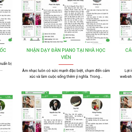
TỐC
NHẬN DẠY ĐÀN PIANO TẠI NHÀ HỌC
CÁ
VIÊN
huẩn bị
g…
Âm nhạc luôn có sức mạnh đặc biệt, chạm đến cảm
Lợi 
xúc và làm cuộc sống thêm ý nghĩa. Trong…
websit