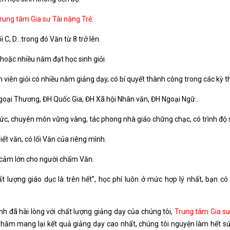
rung tâm Gia sư Tài năng Trẻ
:
i C, D…trong đó Văn từ 8 trở lên.
 hoặc nhiều năm đạt học sinh giỏi.
nh viên giỏi có nhiều năm giảng dạy, có bí quyết thành công trong các kỳ th
goại Thương, ĐH Quốc Gia, ĐH Xã hội Nhân văn, ĐH Ngoại Ngữ…
ức, chuyên môn vững vàng, tác phong nhà giáo chững chạc, có trình độ
ết văn, có lối Văn của riêng mình.
n cảm lớn cho người chấm Văn.
lượng giáo dục là trên hết”, học phí luôn ở mức hợp lý nhất, bạn có
h đã hài lòng với chất lượng giảng dạy của chúng tôi,
Trung tâm Gia sư
hằm mang lại kết quả giảng dạy cao nhất, chúng tôi nguyện làm hết s