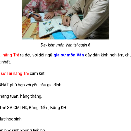
Dạy kèm môn Văn tại quận 6
i năng Trẻ
ra đời, với đội ngũ
gia sư môn Văn
dày dặn kinh nghiệm, chu
 nhất.
 sư Tài năng Trẻ
cam kết:
HẤT phù hợp với yêu cầu gia đình.
h hàng tuần, hàng tháng.
GV, Thẻ SV, CMTND, Bảng điểm, Bằng ĐH…
lực học sinh.
n học sinh không tiến bộ.