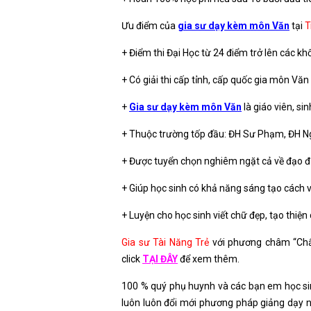
Ưu điểm của
gia sư dạy kèm môn Văn
tại
T
+ Điểm thi Đại Học từ 24 điểm trở lên các khố
+ Có giải thi cấp tỉnh, cấp quốc gia môn Văn
+
Gia sư dạy kèm môn Văn
là giáo viên, si
+ Thuộc trường tốp đầu: ĐH Sư Phạm, ĐH N
+ Được tuyển chọn nghiêm ngặt cả về đạo đ
+ Giúp học sinh có khả năng sáng tạo cách vi
+ Luyện cho học sinh viết chữ đẹp, tạo thiệ
Gia sư Tài Năng Trẻ
với phương châm “Chất 
click
TẠI ĐÂY
để xem thêm.
100 % quý phụ huynh và các bạn em học sin
luôn luôn đổi mới phương pháp giảng dạy n