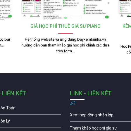
GIÁ HỌC PHÍ THUÊ GIA SƯ PIANO
KÈM
t loại
Hệ thống website và ứng dụng Daykemtainha.vn
nh…
hướng dẫn bạn tham khảo giá học phí chính xác dựa
Học Pi
trên form…
cò
- LIÊN KẾT
LINK - LIÊN KẾT
môn Toán
Xem hợp đồng nhận lớp
môn Lý
Tham khảo học phí gia sư