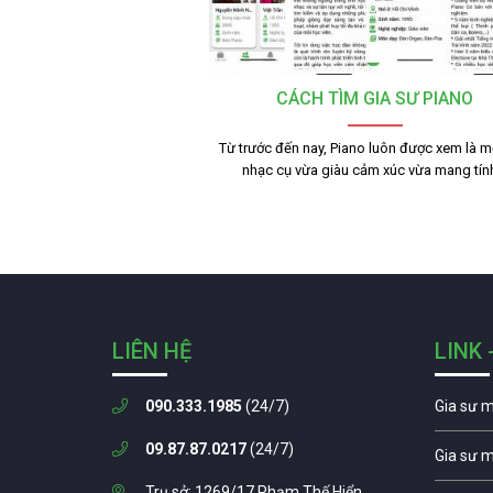
CÁCH TÌM GIA SƯ PIANO
Từ trước đến nay, Piano luôn được xem là mộ
nhạc cụ vừa giàu cảm xúc vừa mang tí
LIÊN HỆ
LINK 
090.333.1985
(24/7)
Gia sư 
09.87.87.0217
(24/7)
Gia sư 
Trụ sở: 1269/17 Phạm Thế Hiển,