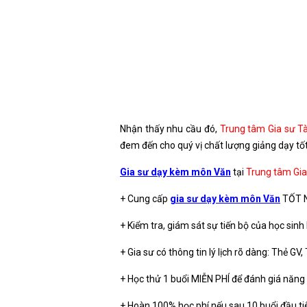
Nhận thấy nhu cầu đó,
Trung tâm Gia sư Tà
đem đến cho quý vị chất lượng giảng dạy tốt
Gia sư dạy kèm môn Văn
tại
Trung tâm Gia
+ Cung cấp
gia sư dạy kèm môn Văn
TỐT N
+ Kiểm tra, giám sát sự tiến bộ của học sin
+ Gia sư có thông tin lý lịch rõ dàng: Thẻ 
+ Học thử 1 buổi MIỄN PHÍ để đánh giá năng 
+ Hoàn 100% học phí nếu sau 10 buổi đầu tiê