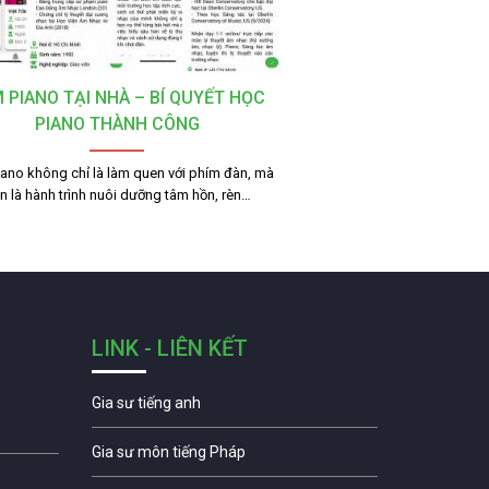
 PIANO TẠI NHÀ – BÍ QUYẾT HỌC
PIANO THÀNH CÔNG
ano không chỉ là làm quen với phím đàn, mà
n là hành trình nuôi dưỡng tâm hồn, rèn…
LINK - LIÊN KẾT
Gia sư tiếng anh
Gia sư môn tiếng Pháp