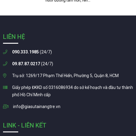
nuôi dưỡng tâm hồn, rèn…
LIÊN HỆ
090.333.1985
(24/7)
09.87.87.0217
(24/7)
Trụ sở: 1269/17 Phạm Thế Hiển, Phường 5, Quận 8, HCM
Giấy phép ĐKKD số 0316086934 do sở kế hoạch và đầu tư thành
phố Hồ Chí Minh cấp
info@giasutainangtre.vn
LINK - LIÊN KẾT