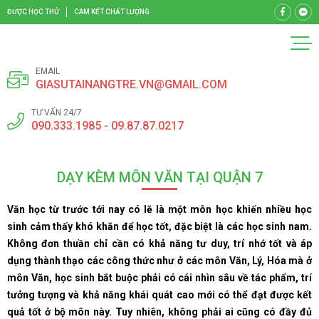
ĐƯỢC HỌC THỬ
CAM KẾT CHẤT LƯỢNG
EMAIL
GIASUTAINANGTRE.VN@GMAIL.COM
TƯ VẤN 24/7
090.333.1985 - 09.87.87.0217
DẠY KÈM MÔN VĂN TẠI QUẬN 7
Văn học từ trước tới nay có lẽ là một môn học khiến nhiều học
sinh cảm thấy khó khăn để học tốt, đặc biệt là các học sinh nam.
Không đơn thuần chỉ cần có khả năng tư duy, trí nhớ tốt và áp
dụng thành thạo các công thức như ở các môn Văn, Lý, Hóa mà ở
môn Văn, học sinh bắt buộc phải có cái nhìn sâu về tác phẩm, trí
tưởng tượng và khả năng khái quát cao mới có thể đạt được kết
quả tốt ở bộ môn này. Tuy nhiên, không phải ai cũng có đầy đủ