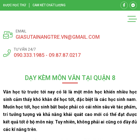
ĐƯỢC HỌC THỬ
CAM KẾT CHẤT LƯỢNG
EMAIL
GIASUTAINANGTRE.VN@GMAIL.COM
TƯ VẤN 24/7
090.333.1985 - 09.87.87.0217
DẠY KÈM MÔN VĂN TẠI QUẬN 8
Văn học từ trước tới nay có lẽ là một môn học khiến nhiều học
sinh cảm thấy khó khăn để học tốt, đặc biệt là các học sinh nam.
Muốn học tốt, học sinh bắt buộc phải có cái nhìn sâu về tác phẩm,
trí tưởng tượng và khả năng khái quát cao mới có thể đạt được
kết quả tốt ở bộ môn này. Tuy nhiên, không phải ai cũng có đầy đủ
các kĩ năng trên.