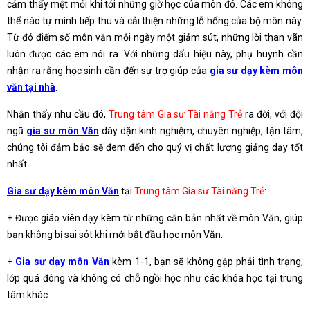
cảm thấy mệt mỏi khi tới những giờ học của môn đó. Các em không
thể nào tự mình tiếp thu và cải thiện những lỗ hổng của bộ môn này.
Từ đó điểm số môn văn mỗi ngày một giảm sút, những lời than vãn
luôn được các em nói ra. Với những dấu hiệu này, phụ huynh cần
nhận ra rằng học sinh cần đến sự trợ giúp của
gia sư dạy kèm môn
văn tại nhà
.
Nhận thấy nhu cầu đó,
Trung tâm Gia sư Tài năng Trẻ
ra đời, với đội
ngũ
gia sư môn Văn
dày dặn kinh nghiệm, chuyên nghiệp, tận tâm,
chúng tôi đảm bảo sẽ đem đến cho quý vị chất lượng giảng dạy tốt
nhất.
Gia sư dạy kèm môn Văn
tại
Trung tâm Gia sư Tài năng Trẻ
:
+ Được giáo viên dạy kèm từ những căn bản nhất về môn Văn, giúp
bạn không bị sai sót khi mới bắt đầu học môn Văn.
+
Gia sư dạy môn Văn
kèm 1-1, bạn sẽ không gặp phải tình trạng,
lớp quá đông và không có chỗ ngồi học như các khóa học tại trung
tâm khác.