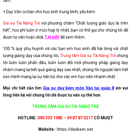
tâm.
+ Dạy Văn cơ bản cho học sinh trung bình, yếu kém.
Gia sư Tài Năng Trẻ
với phương châm “Chất lượng giáo dục là trên
hết”, học phí luôn ở mức hợp lý nhất, bạn có thể gọi cho chúng tôi để
được tư vấn hoặc click
TẠI ĐÂY
để xem thêm.
100 % quý phụ huynh và các bạn em học sinh đã hài lòng với chất
lượng giảng dạy của chúng tôi,
Trung tâm Gia sư Tài Năng Trẻ
chúng
tôi luôn luôn phấn đấu, luôn luôn đổi mới phương pháp giảng dạy
nhằm mang lại kết quả giảng dạy cao nhất, chúng tôi nguyện làm hết
sức mình mang lại sự tiến bộ cho các em học viên nhanh nhất .
Mọi chi tiết cần tìm
Gia sư dạy kèm môn Văn tại quận 8
xin vui
lòng liên hệ với chúng tôi để được tư vấn cụ thể hơn.
TRUNG TÂM GIA SƯ TÀI NĂNG TRẺ
HOTLINE:
090 333 1985 – 09 87 87 0217
CÔ MƯỢT
Website :
https://daykem.net