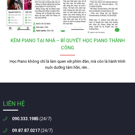
KÈM PIANO TẠI NHÀ – BÍ QUYẾT HỌC PIANO THÀNH
CÔNG
Học Piano không chỉ là làm quen với phím đàn, mà còn là hành trình
nuôi dưỡng tâm hồn, rèn…
LIÊN HỆ
090.333.1985
(24/7)
09.87.87.0217
(24/7)