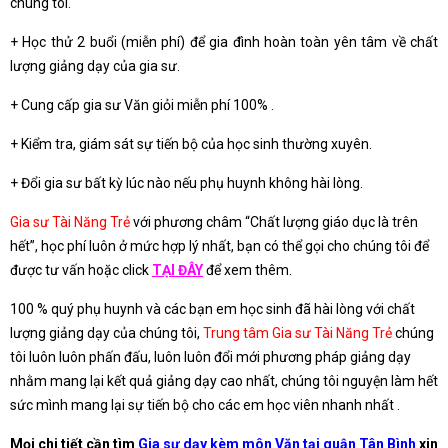
chúng tôi.
+ Học thử 2 buổi (miễn phí) để gia đình hoàn toàn yên tâm về chất
lượng giảng dạy của gia sư.
+ Cung cấp gia sư Văn giỏi miễn phí 100% .
+ Kiểm tra, giám sát sự tiến bộ của học sinh thường xuyên.
+ Đổi gia sư bất kỳ lúc nào nếu phụ huynh không hài lòng.
Gia sư Tài Năng Trẻ
với phương châm “Chất lượng giáo dục là trên
hết”, học phí luôn ở mức hợp lý nhất, bạn có thể gọi cho chúng tôi để
được tư vấn hoặc click
TẠI ĐÂY
để xem thêm.
100 % quý phụ huynh và các bạn em học sinh đã hài lòng với chất
lượng giảng dạy của chúng tôi,
Trung tâm Gia sư Tài Năng Trẻ
chúng
tôi luôn luôn phấn đấu, luôn luôn đổi mới phương pháp giảng dạy
nhằm mang lại kết quả giảng dạy cao nhất, chúng tôi nguyện làm hết
sức mình mang lại sự tiến bộ cho các em học viên nhanh nhất .
Mọi chi tiết cần tìm
Gia sư dạy kèm môn Văn tại quận Tân Bình
xin