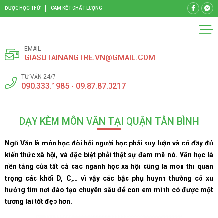
ĐƯỢC HỌC THỬ
CAM KẾT CHẤT LƯỢNG
EMAIL
GIASUTAINANGTRE.VN@GMAIL.COM
TƯ VẤN 24/7
090.333.1985 - 09.87.87.0217
DẠY KÈM MÔN VĂN TẠI QUẬN TÂN BÌNH
Ngữ Văn là môn học đòi hỏi người học phải suy luận và có đầy đủ
kiến thức xã hội, và đặc biệt phải thật sự đam mê nó. Văn học là
nền tảng của tất cả các ngành học xã hội cũng là môn thi quan
trọng các khối D, C,… vì vậy các bậc phụ huynh thường có xu
hướng tìm nơi đào tạo chuyên sâu để con em mình có được một
tương lai tốt đẹp hơn.