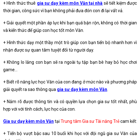
+ Hình thức thuê
gia sư dạy kèm môn Văn tại nhà
sẽ tiết kiệm được
thời gian, công sức vì bạn không phải đưa đón con đi lại vất vả.
+ Giải quyết một phần áp lực khi bạn quá bận rộn, không có thời gian
và kiến thức để giúp con học tốt môn Văn.
+ Hình thức dạy một thầy một trò giúp con bạn tiến bộ nhanh hơn vì
nhận được sự quan tâm tuyệt đối từ người dạy.
+ Không lo lắng con bạn sẽ ra ngoài tụ tập bạn bè hay bỏ học chơi
game…
+ Biết rõ năng lực học Văn của con đang ở mức nào và phương pháp
giải quyết ra sao thông qua
gia sư dạy kèm môn Văn
.
+ Nắm rõ được thông tin và có quyền lựa chọn gia sư tốt nhất, phù
hợp với với tính cách, lực học của con.
Gia sư dạy kèm môn Văn
tại
Trung tâm Gia sư Tài năng Trẻ
cam kết:
+ Tiến bộ vượt bậc sau 10 buổi khi học với đội ngũ gia sư Văn của