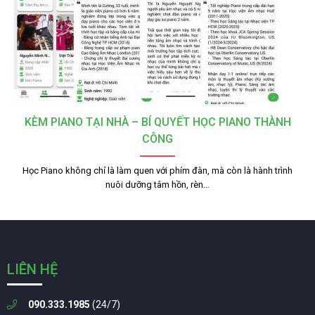
KÈM PIANO TẠI NHÀ – BÍ QUYẾT HỌC PIANO THÀNH
CÔNG
Học Piano không chỉ là làm quen với phím đàn, mà còn là hành trình
nuôi dưỡng tâm hồn, rèn…
LIÊN HỆ
090.333.1985
(24/7)