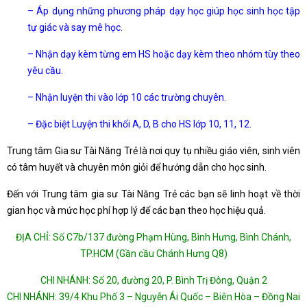
– Áp dụng những phương pháp dạy học giúp học sinh học tập
tự giác và say mê học.
– Nhận dạy kèm từng em HS hoặc dạy kèm theo nhóm tùy theo
yêu cầu.
– Nhận luyện thi vào lớp 10 các trường chuyên.
– Đặc biệt Luyện thi khối A, D, B cho HS lớp 10, 11, 12.
Trung tâm Gia sư Tài Năng Trẻ là nơi quy tụ nhiều giáo viên, sinh viên
có tâm huyết và chuyên môn giỏi để hướng dẫn cho học sinh.
Đến với Trung tâm gia sư Tài Năng Trẻ các bạn sẽ linh hoạt về thời
gian học và mức học phí hợp lý để các bạn theo học hiệu quả.
ĐỊA CHỈ: Số C7b/137 đường Phạm Hùng, Bình Hưng, Bình Chánh,
TP.HCM (Gần cầu Chánh Hưng Q8)
CHI NHÁNH: Số 20, đường 20, P. Bình Trị Đông, Quận 2
CHI NHÁNH: 39/4 Khu Phố 3 – Nguyễn Ái Quốc – Biên Hòa – Đồng Nai