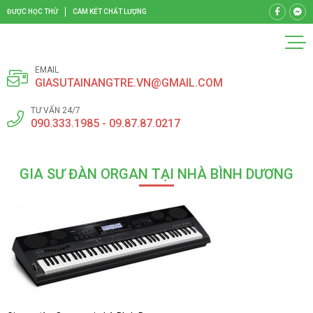
ĐƯỢC HỌC THỬ
CAM KẾT CHẤT LƯỢNG
EMAIL
GIASUTAINANGTRE.VN@GMAIL.COM
TƯ VẤN 24/7
090.333.1985 - 09.87.87.0217
GIA SƯ ĐÀN ORGAN TẠI NHÀ BÌNH DƯƠNG