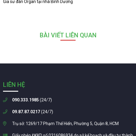
Gia sư đàn Organ tại nhà Bình Dương
BÀI VIẾT LIÊN QUAN
LIÊN HỆ
090.333.1985
(24/7)
09.87.87.0217
(24/7)
Trụ sở: 1269/17 Phạm Thế Hiển, Phường 5, Quận 8, HCM
Giấy phép ĐKKD số 0316086934 do sở kế hoạch và đầu tư thành