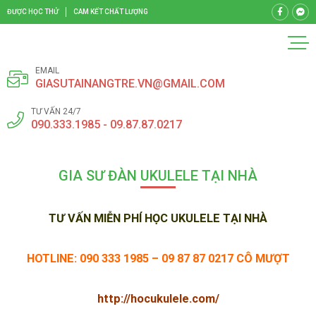
ĐƯỢC HỌC THỬ
CAM KẾT CHẤT LƯỢNG
EMAIL
GIASUTAINANGTRE.VN@GMAIL.COM
TƯ VẤN 24/7
090.333.1985 - 09.87.87.0217
GIA SƯ ĐÀN UKULELE TẠI NHÀ
TƯ VẤN MIỄN PHÍ HỌC UKULELE TẠI NHÀ
HOTLINE: 090 333 1985 – 09 87 87 0217 CÔ MƯỢT
http://hocukulele.com/