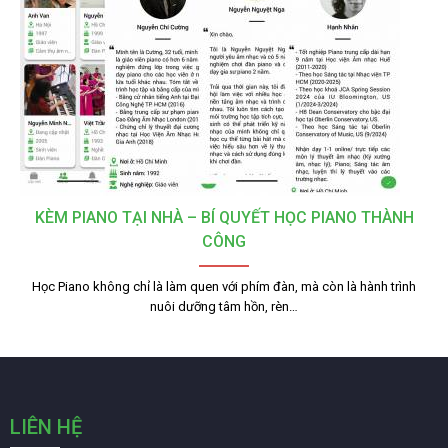
KÈM PIANO TẠI NHÀ – BÍ QUYẾT HỌC PIANO THÀNH
CÔNG
Học Piano không chỉ là làm quen với phím đàn, mà còn là hành trình
nuôi dưỡng tâm hồn, rèn…
LIÊN HỆ