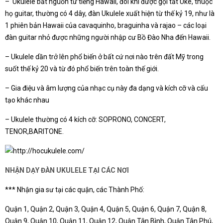
– Ukulele bắt nguồn từ tiếng Hawaii, đôi khi được gọi tắt Uke, thuộc
họ guitar, thường có 4 dây, đàn Ukulele xuất hiện từ thế kỷ 19, như là
1 phiên bản Hawaii của cavaquinho, braguinha và rajao – các loại
đàn guitar nhỏ được những người nhập cư Bồ Đào Nha đến Hawaii.
– Ukulele dần trở lên phổ biến ở bất cứ nơi nào trên đất Mỹ trong
suốt thế kỷ 20 và từ đó phổ biến trên toàn thế giới.
– Gia điệu và âm lượng của nhạc cụ này đa dạng và kích cỡ và cấu
tạo khác nhau
– Ukulele thường có 4 kích cỡ: SOPRONO, CONCERT,
TENOR,BARITONE.
NHẬN DẠY ĐÀN UKULELE TẠI CÁC NƠI
*** Nhận gia sư tại các quận, các Thành Phố:
Quận 1, Quận 2, Quận 3, Quận 4, Quận 5, Quận 6, Quận 7, Quận 8,
Quận 9, Quận 10, Quận 11, Quận 12, Quận Tân Bình, Quận Tân Phú,