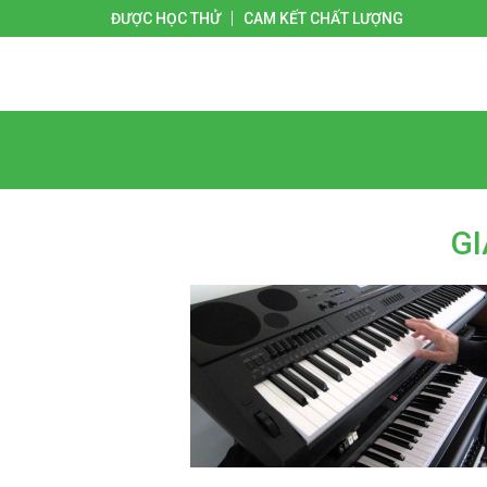
ĐƯỢC HỌC THỬ
CAM KẾT CHẤT LƯỢNG
Giới thiệu
Liên hệ
Trang chủ
GI