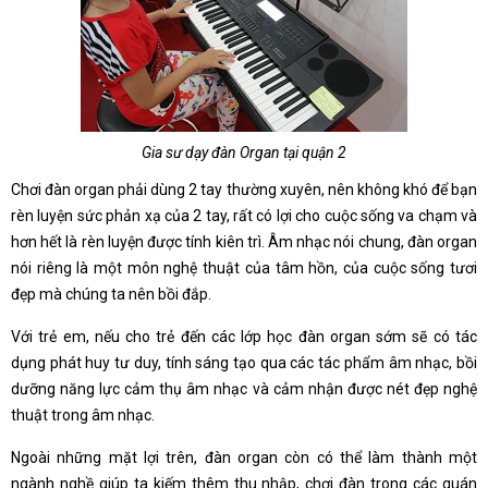
Gia sư dạy đàn Organ tại quận 2
Chơi đàn organ phải dùng 2 tay thường xuyên, nên không khó để bạn
rèn luyện sức phản xạ của 2 tay, rất có lợi cho cuộc sống va chạm và
hơn hết là rèn luyện được tính kiên trì. Âm nhạc nói chung, đàn organ
nói riêng là một môn nghệ thuật của tâm hồn, của cuộc sống tươi
đẹp mà chúng ta nên bồi đắp.
Với trẻ em, nếu cho trẻ đến các lớp học đàn organ sớm sẽ có tác
dụng phát huy tư duy, tính sáng tạo qua các tác phẩm âm nhạc, bồi
dưỡng năng lực cảm thụ âm nhạc và cảm nhận được nét đẹp nghệ
thuật trong âm nhạc.
Ngoài những mặt lợi trên, đàn organ còn có thể làm thành một
ngành nghề giúp ta kiếm thêm thu nhập, chơi đàn trong các quán