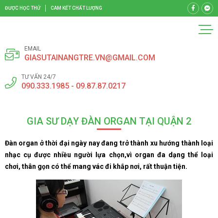
ĐƯỢC HỌC THỬ
CAM KẾT CHẤT LƯỢNG
EMAIL
GIASUTAINANGTRE.VN@GMAIL.COM
TƯ VẤN 24/7
090.333.1985 - 09.87.87.0217
GIA SƯ DẠY ĐÀN ORGAN TẠI QUẬN 2
Đàn organ ở thời đại ngày nay đang trở thành xu hướng thành loại
nhạc cụ được nhiều người lựa chọn,vì organ đa dạng thể loại
chơi, thân gọn có thể mang vác đi khắp nơi, rất thuận tiện.