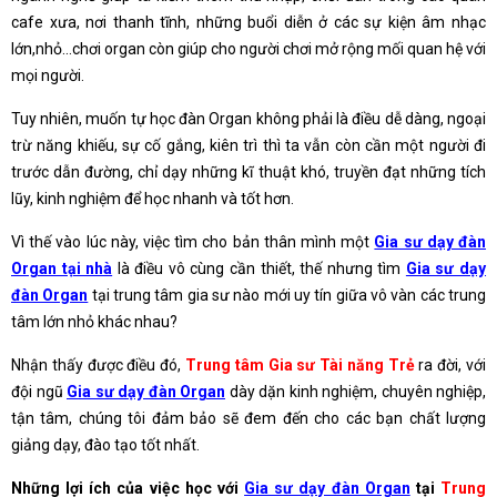
cafe xưa, nơi thanh tĩnh, những buổi diễn ở các sự kiện âm nhạc
lớn,nhỏ…chơi organ còn giúp cho người chơi mở rộng mối quan hệ với
mọi người.
Tuy nhiên, muốn tự học đàn Organ không phải là điều dễ dàng, ngoại
trừ năng khiếu, sự cố gắng, kiên trì thì ta vẫn còn cần một người đi
trước dẫn đường, chỉ dạy những kĩ thuật khó, truyền đạt những tích
lũy, kinh nghiệm để học nhanh và tốt hơn.
Vì thế vào lúc này, việc tìm cho bản thân mình một
Gia sư dạy đàn
Organ tại nhà
là điều vô cùng cần thiết, thế nhưng tìm
Gia sư dạy
đàn Organ
tại trung tâm gia sư nào mới uy tín giữa vô vàn các trung
tâm lớn nhỏ khác nhau?
Nhận thấy được điều đó,
Trung tâm Gia sư Tài năng Trẻ
ra đời, với
đội ngũ
Gia sư dạy đàn Organ
dày dặn kinh nghiệm, chuyên nghiệp,
tận tâm, chúng tôi đảm bảo sẽ đem đến cho các bạn chất lượng
giảng dạy, đào tạo tốt nhất.
Những lợi ích của việc học với
Gia sư dạy đàn Organ
tại
Trung