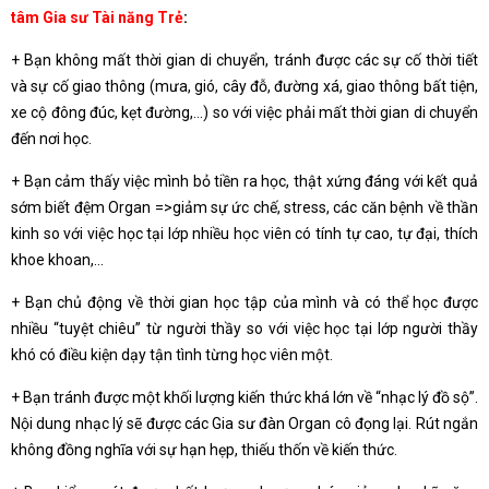
tâm Gia sư Tài năng Trẻ
:
+ Bạn không mất thời gian di chuyển, tránh được các sự cố thời tiết
và sự cố giao thông (mưa, gió, cây đỗ, đường xá, giao thông bất tiện,
xe cộ đông đúc, kẹt đường,…) so với việc phải mất thời gian di chuyển
đến nơi học.
+ Bạn cảm thấy việc mình bỏ tiền ra học, thật xứng đáng với kết quả
sớm biết đệm Organ =>giảm sự ức chế, stress, các căn bệnh về thần
kinh so với việc học tại lớp nhiều học viên có tính tự cao, tự đại, thích
khoe khoan,…
+ Bạn chủ động về thời gian học tập của mình và có thể học được
nhiều “tuyệt chiêu” từ người thầy so với việc học tại lớp người thầy
khó có điều kiện dạy tận tình từng học viên một.
+ Bạn tránh được một khối lượng kiến thức khá lớn về “nhạc lý đồ sộ”.
Nội dung nhạc lý sẽ được các Gia sư đàn Organ cô đọng lại. Rút ngắn
không đồng nghĩa với sự hạn hẹp, thiếu thốn về kiến thức.