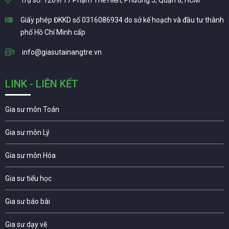
Trụ sở: 1269/17 Phạm Thế Hiển, Phường 5, Quận 8, HCM
Giấy phép ĐKKD số 0316086934 do sở kế hoạch và đầu tư thành
phố Hồ Chí Minh cấp
info@giasutainangtre.vn
LINK - LIÊN KẾT
Gia sư môn Toán
Gia sư môn Lý
Gia sư môn Hóa
Gia sư tiểu học
Gia sư báo bài
Gia sư dạy vẽ