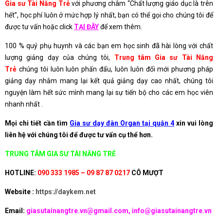
Gia sư Tài Năng Trẻ
với phương châm “Chất lượng giáo dục là trên
hết”, học phí luôn ở mức hợp lý nhất, bạn có thể gọi cho chúng tôi để
được tư vấn hoặc click
TẠI ĐÂY
để xem thêm.
100 % quý phụ huynh và các bạn em học sinh đã hài lòng với chất
lượng giảng dạy của chúng tôi,
Trung tâm Gia sư Tài Năng
Trẻ
chúng tôi luôn luôn phấn đấu, luôn luôn đổi mới phương pháp
giảng dạy nhằm mang lại kết quả giảng dạy cao nhất, chúng tôi
nguyện làm hết sức mình mang lại sự tiến bộ cho các em học viên
nhanh nhất .
Mọi chi tiết cần tìm
Gia sư dạy đàn Organ tại quận 4
xin vui lòng
liên hệ với chúng tôi để được tư vấn cụ thể hơn.
TRUNG TÂM GIA SƯ TÀI NĂNG TRẺ
HOTLINE:
090 333 1985 – 09 87 87 0217
CÔ MƯỢT
Website :
https://daykem.net
Email:
giasutainangtre.vn@gmail.com, info@giasutainangtre.vn