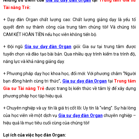
Những ưu điểm của
Gia sư dạy đàn Organ
tại
Trung tâm Gia sư
Tài năng Trẻ
:
+ Dạy đàn Organ chất lượng cao: Chất lượng giảng dạy là yếu tố
quyết định sự thành công của trung tâm chúng tôi! Và chúng tôi
CAM KẾT HOÀN TIỀN nếu học viên không tiến bộ.
+ Đội ngũ
Gia sư dạy đàn Organ
giỏi: Gia sư tại trung tâm được
tuyển chọn và đào tạo bài bản. Qua nhiều quy trình kiểm tra trình độ,
năng lực và khả năng giảng dạy.
+ Phương pháp dạy học khoa học, đổi mới: Với phương châm “Người
bạn đồng hành cùng tri thức”,
Gia sư dạy đàn Organ
tại
Trung tâm
Gia sư Tài năng Trẻ
được trang bị kiến thức về tâm lý để xây dựng
phương pháp học tập hiệu quả.
+ Chuyên nghiệp và uy tín là giá trị cốt lõi: Uy tín là “vàng”. Sự hài lòng
của học viên về một dịch vụ
Gia sư dạy đàn Organ
chuyên nghiệp –
hiệu quả là mục tiêu cuối cùng của chúng tôi!
Lợi ích của việc học đàn Organ: