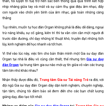
thân, tôi luyện trí tuệ trở nên sắc bén thông qua quá trình kết hợp
nhịp nhàng giữa tay và mắt và sự cảm thụ giai điệu âm nhạc, đẩy
con người vào chốn yên bình của âm nhạc, giải toản những căng
thẳng
Tuy nhiên, muốn tự học đàn Organ không phải là điều dễ dàng, ngoại
trừ năng khiếu, sự cố gắng, kiên trì thì ta vẫn còn cần một người đi
trước dẫn đường, chỉ dạy những kĩ thuật khó, truyền đạt những tích
lũy, kinh nghiệm để học nhanh và tốt hơn.
Vì thế vào lúc này, việc tìm cho bản thân mình một Gia sư dạy đàn
Organ tại nhà là điều vô cùng cần thiết, thế nhưng tìm
Gia sư dạy
đàn Organ
tại trung tâm gia sư nào mới uy tín giữa vô vàn các trung
tâm lớn nhỏ khác nhau?
Nhận thấy được điều đó,
Trung tâm Gia sư Tài năng Trẻ
ra đời, với
đội ngũ Gia sư dạy đàn Organ dày dặn kinh nghiệm, chuyên nghiệp,
tận tâm, chúng tôi đảm bảo sẽ đem đến cho các bạn chất lượng
giảng dạy, đào tạo tốt nhất.