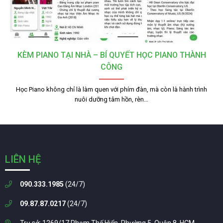
KÈM PIANO TẠI NHÀ – BÍ QUYẾT HỌC PIANO THÀNH
CÔNG
Học Piano không chỉ là làm quen với phím đàn, mà còn là hành trình
nuôi dưỡng tâm hồn, rèn…
LIÊN HỆ
090.333.1985
(24/7)
09.87.87.0217
(24/7)