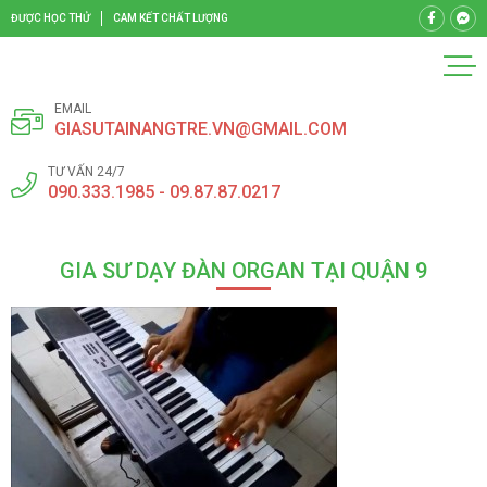
ĐƯỢC HỌC THỬ
CAM KẾT CHẤT LƯỢNG
EMAIL
GIASUTAINANGTRE.VN@GMAIL.COM
TƯ VẤN 24/7
090.333.1985 - 09.87.87.0217
GIA SƯ DẠY ĐÀN ORGAN TẠI QUẬN 9