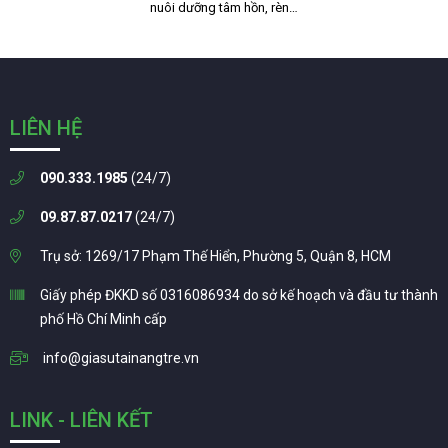
nuôi dưỡng tâm hồn, rèn…
LIÊN HỆ
090.333.1985
(24/7)
09.87.87.0217
(24/7)
Trụ sở: 1269/17 Phạm Thế Hiển, Phường 5, Quận 8, HCM
Giấy phép ĐKKD số 0316086934 do sở kế hoạch và đầu tư thành
phố Hồ Chí Minh cấp
info@giasutainangtre.vn
LINK - LIÊN KẾT