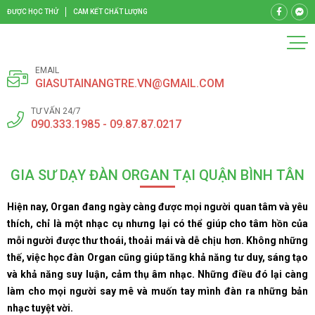
ĐƯỢC HỌC THỬ
CAM KẾT CHẤT LƯỢNG
EMAIL
GIASUTAINANGTRE.VN@GMAIL.COM
TƯ VẤN 24/7
090.333.1985 - 09.87.87.0217
GIA SƯ DẠY ĐÀN ORGAN TẠI QUẬN BÌNH TÂN
Hiện nay, Organ đang ngày càng được mọi người quan tâm và yêu
thích, chỉ là một nhạc cụ nhưng lại có thể giúp cho tâm hồn của
mỗi người được thư thoái, thoải mái và dễ chịu hơn. Không những
thế, việc học đàn Organ cũng giúp tăng khả năng tư duy, sáng tạo
và khả năng suy luận, cảm thụ âm nhạc. Những điều đó lại càng
làm cho mọi người say mê và muốn tay mình đàn ra những bản
nhạc tuyệt vời.