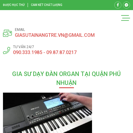
ĐƯỢC HỌC THỬ
CAM KẾT CHẤT LƯỢNG
EMAIL
GIASUTAINANGTRE.VN@GMAIL.COM
TƯ VẤN 24/7
090.333.1985 - 09.87.87.0217
GIA SƯ DẠY ĐÀN ORGAN TẠI QUẬN PHÚ
NHUẬN