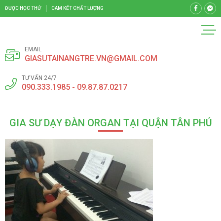
ĐƯỢC HỌC THỬ
CAM KẾT CHẤT LƯỢNG
EMAIL
GIASUTAINANGTRE.VN@GMAIL.COM
TƯ VẤN 24/7
090.333.1985 - 09.87.87.0217
GIA SƯ DẠY ĐÀN ORGAN TẠI QUẬN TÂN PHÚ