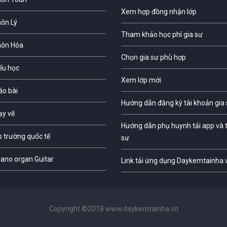
Xem hợp đồng nhận lớp
môn Lý
Tham khảo học phí gia sư
môn Hóa
Chọn gia sư phù hợp
iểu học
Xem lớp mới
áo bài
Hướng dẫn đăng ký tài khoản gia
ạy vẽ
Hướng dẫn phụ huynh tải app và t
s trường quốc tế
sư
iano organ Guitar
Link tải ứng dụng Daykemtainha.
Copyright ©2018 www.daykemtainha.vn