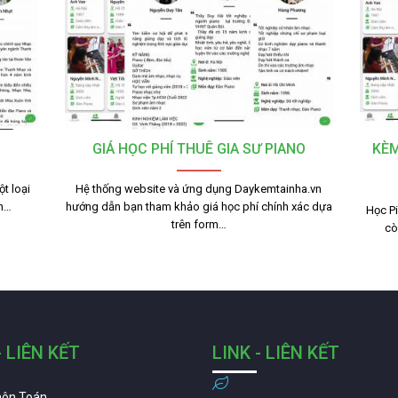
GIÁ HỌC PHÍ THUÊ GIA SƯ PIANO
KÈM
t loại
Hệ thống website và ứng dụng Daykemtainha.vn
nh…
hướng dẫn bạn tham khảo giá học phí chính xác dựa
Học Pi
trên form…
cò
- LIÊN KẾT
LINK - LIÊN KẾT
môn Toán