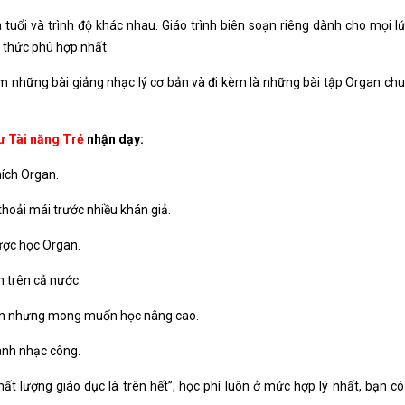
tuổi và trình độ khác nhau. Giáo trình biên soạn riêng dành cho mọi lứ
n thức phù hợp nhất.
m những bài giảng nhạc lý cơ bản và đi kèm là những bài tập Organ chu
ư Tài năng Trẻ
nhận dạy:
hích Organ.
oải mái trước nhiều khán giả.
ược học Organ.
n trên cả nước.
an nhưng mong muốn học nâng cao.
ành nhạc công.
t lượng giáo dục là trên hết”, học phí luôn ở mức hợp lý nhất, bạn có