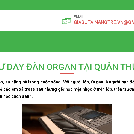
EMAIL
GIASUTAINANGTRE.VN@G
SƯ DẠY ĐÀN ORGAN TẠI QUẬN TH
n, sự nặng nề trong cuộc sống. Với người lớn, Organ là người bạn đời
để các em xả tress sau những giờ học mệt nhọc ở trên lớp, trên trườn
n học cách đánh.