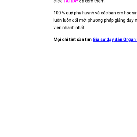
click
TẠI ĐÂY
để xem thêm.
100 % quý phụ huynh và các bạn em học sinh
luôn luôn đổi mới phương pháp giảng dạy n
viên nhanh nhất .
Mọi chi tiết cần tìm
Gia sư dạy đàn Organ 