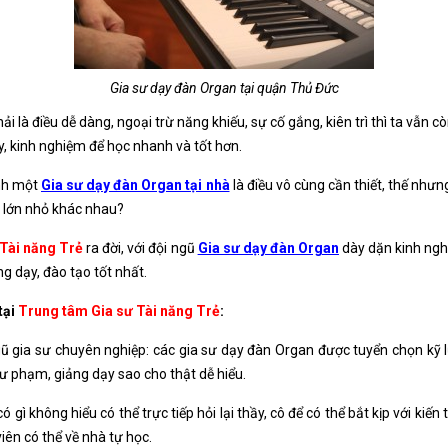
Gia sư dạy đàn Organ tại quận Thủ Đức
 là điều dễ dàng, ngoại trừ năng khiếu, sự cố gắng, kiên trì thì ta vẫn c
ũy, kinh nghiệm để học nhanh và tốt hơn.
ình một
Gia sư dạy đàn Organ tại nhà
là điều vô cùng cần thiết, thế nhưn
m lớn nhỏ khác nhau?
Tài năng Trẻ
ra đời, với đội ngũ
Gia sư dạy đàn Organ
dày dặn kinh ngh
g dạy, đào tạo tốt nhất.
tại
Trung tâm Gia sư Tài năng Trẻ
:
ngũ gia sư chuyên nghiệp: các gia sư dạy đàn Organ được tuyển chọn kỹ
 phạm, giảng dạy sao cho thật dễ hiểu.
ó gì không hiểu có thể trực tiếp hỏi lại thầy, cô để có thể bắt kịp với k
iên có thể về nhà tự học.