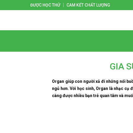
ĐƯỢC HỌC THỬ
CAM KẾT CHẤT LƯỢNG
Giới thiệu
Liên hệ
Trang chủ
GIA 
Organ giúp con người xả đi những nổi buồ
ngủ hơn. Với học sinh, Organ là nhạc cụ 
càng được nhiều bạn trẻ quan tâm và muố