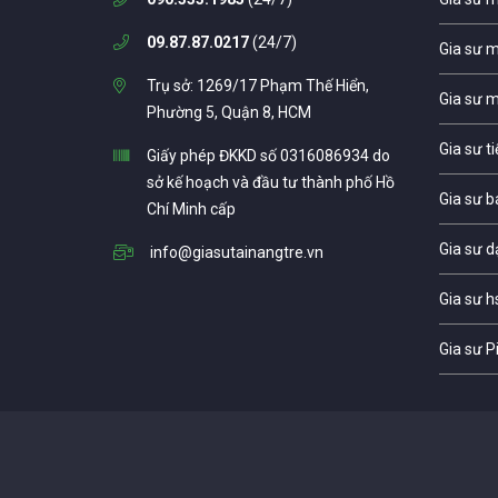
09.87.87.0217
(24/7)
Gia sư 
Trụ sở: 1269/17 Phạm Thế Hiển,
Gia sư 
Phường 5, Quận 8, HCM
Gia sư t
Giấy phép ĐKKD số 0316086934 do
sở kế hoạch và đầu tư thành phố Hồ
Gia sư b
Chí Minh cấp
Gia sư d
info@giasutainangtre.vn
Gia sư h
Gia sư P