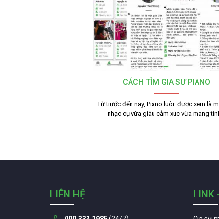
CÁCH TÌM GIA SƯ PIANO
Từ trước đến nay, Piano luôn được xem là mộ
nhạc cụ vừa giàu cảm xúc vừa mang tí
LIÊN HỆ
LINK 
090.333.1985
(24/7)
Gia sư 