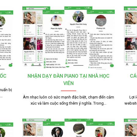
TỐC
NHẬN DẠY ĐÀN PIANO TẠI NHÀ HỌC
CÁ
VIÊN
huẩn bị
g…
Âm nhạc luôn có sức mạnh đặc biệt, chạm đến cảm
Lợi 
xúc và làm cuộc sống thêm ý nghĩa. Trong…
websit