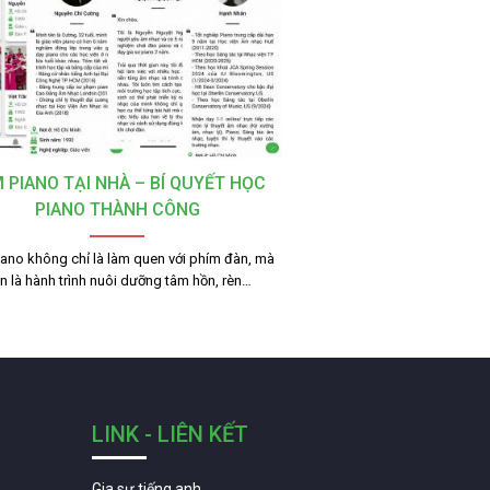
 PIANO TẠI NHÀ – BÍ QUYẾT HỌC
PIANO THÀNH CÔNG
ano không chỉ là làm quen với phím đàn, mà
n là hành trình nuôi dưỡng tâm hồn, rèn…
LINK - LIÊN KẾT
Gia sư tiếng anh