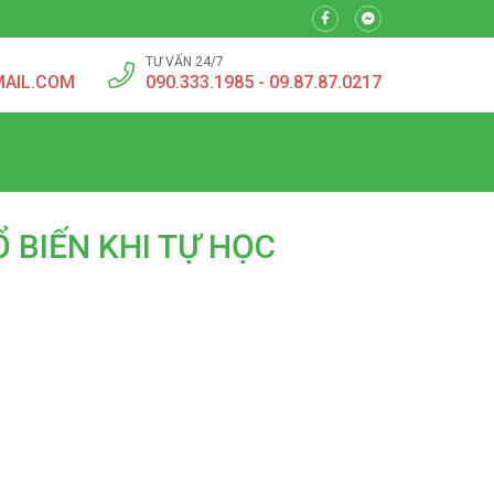
TƯ VẤN 24/7
MAIL.COM
090.333.1985 - 09.87.87.0217
Ổ BIẾN KHI TỰ HỌC