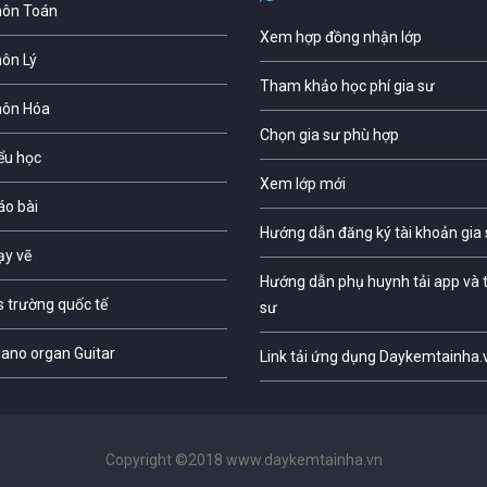
môn Toán
Xem hợp đồng nhận lớp
môn Lý
Tham khảo học phí gia sư
môn Hóa
Chọn gia sư phù hợp
iểu học
Xem lớp mới
áo bài
Hướng dẫn đăng ký tài khoản gia
ạy vẽ
Hướng dẫn phụ huynh tải app và t
s trường quốc tế
sư
iano organ Guitar
Link tải ứng dụng Daykemtainha.
Copyright ©2018 www.daykemtainha.vn