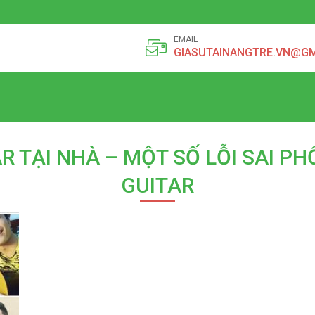
EMAIL
GIASUTAINANGTRE.VN@G
R TẠI NHÀ – MỘT SỐ LỖI SAI PH
GUITAR