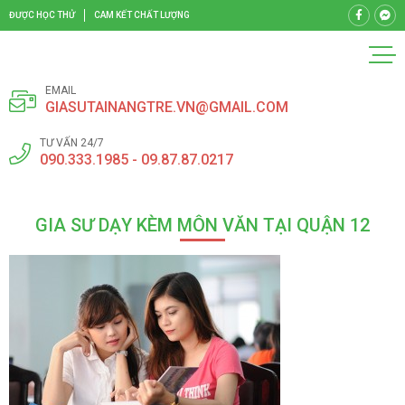
ĐƯỢC HỌC THỬ
CAM KẾT CHẤT LƯỢNG
EMAIL
GIASUTAINANGTRE.VN@GMAIL.COM
TƯ VẤN 24/7
090.333.1985 - 09.87.87.0217
GIA SƯ DẠY KÈM MÔN VĂN TẠI QUẬN 12