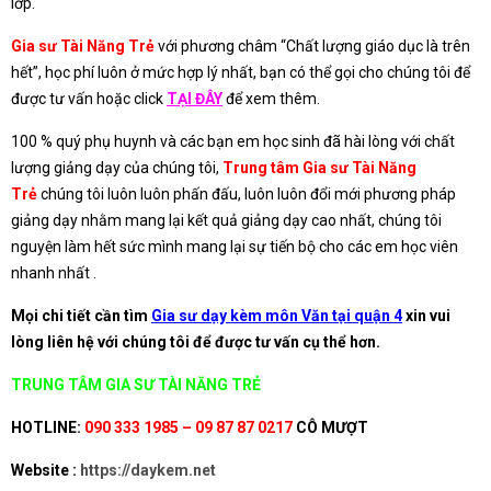
lớp.
Gia sư Tài Năng Trẻ
với phương châm “Chất lượng giáo dục là trên
hết”, học phí luôn ở mức hợp lý nhất, bạn có thể gọi cho chúng tôi để
được tư vấn hoặc click
TẠI ĐÂY
để xem thêm.
100 % quý phụ huynh và các bạn em học sinh đã hài lòng với chất
lượng giảng dạy của chúng tôi,
Trung tâm Gia sư Tài Năng
Trẻ
chúng tôi luôn luôn phấn đấu, luôn luôn đổi mới phương pháp
giảng dạy nhằm mang lại kết quả giảng dạy cao nhất, chúng tôi
nguyện làm hết sức mình mang lại sự tiến bộ cho các em học viên
nhanh nhất .
Mọi chi tiết cần tìm
Gia sư dạy kèm môn Văn tại quận 4
xin vui
lòng liên hệ với chúng tôi để được tư vấn cụ thể hơn.
TRUNG TÂM GIA SƯ TÀI NĂNG TRẺ
HOTLINE:
090 333 1985 – 09 87 87 0217
CÔ MƯỢT
Website :
https://daykem.net