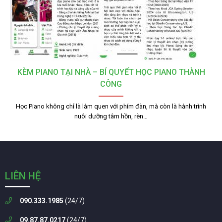
KÈM PIANO TẠI NHÀ – BÍ QUYẾT HỌC PIANO THÀNH
CÔNG
Học Piano không chỉ là làm quen với phím đàn, mà còn là hành trình
nuôi dưỡng tâm hồn, rèn…
LIÊN HỆ
090.333.1985
(24/7)
09.87.87.0217
(24/7)