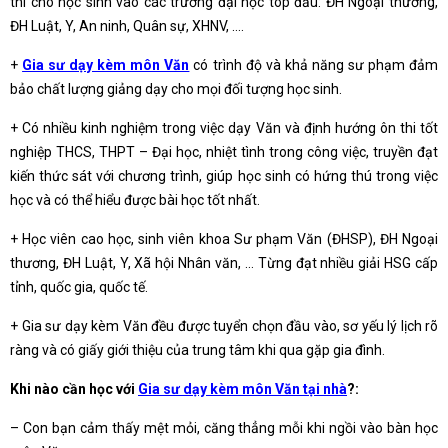
thi cho học sinh vào các trường đại học top đầu: ĐH Ngoại thương,
ĐH Luật, Y, An ninh, Quân sự, XHNV, ….
+
Gia sư dạy kèm môn Văn
có trình độ và khả năng sư phạm đảm
bảo chất lượng giảng dạy cho mọi đối tượng học sinh.
+ Có nhiều kinh nghiệm trong việc dạy Văn và định hướng ôn thi tốt
nghiệp THCS, THPT – Đại học, nhiệt tình trong công việc, truyền đạt
kiến thức sát với chương trình, giúp học sinh có hứng thú trong việc
học và có thể hiểu được bài học tốt nhất.
+ Học viên cao học, sinh viên khoa Sư phạm Văn (ĐHSP), ĐH Ngoại
thương, ĐH Luật, Y, Xã hội Nhân văn, … Từng đạt nhiều giải HSG cấp
tỉnh, quốc gia, quốc tế.
+ Gia sư dạy kèm Văn đều được tuyển chọn đầu vào, sơ yếu lý lịch rõ
ràng và có giấy giới thiệu của trung tâm khi qua gặp gia đình.
Khi nào cần học với
Gia sư dạy kèm môn Văn tại nhà
?:
– Con bạn cảm thấy mệt mỏi, căng thẳng mỗi khi ngồi vào bàn học