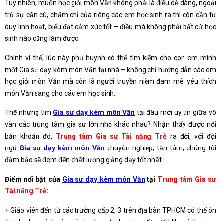
Tuy nhiên, muốn học giỏi môn Văn không phải là điều dễ dàng, ngoại
trừ sự cần cù, chăm chỉ của riêng các em học sinh ra thì còn cần tư
duy linh hoạt, biểu đạt cảm xúc tốt – điều mà không phải bất cứ học
sinh nào cũng làm được.
Chính vì thế, lúc này phụ huynh có thể tìm kiếm cho con em mình
một Gia sư dạy kèm môn Văn tại nhà – không chỉ hướng dẫn các em
học giỏi môn Văn mà còn là người truyền niềm đam mê, yêu thích
môn Văn sang cho các em học sinh.
Thế nhưng tìm
Gia sư dạy kèm môn Văn
tại đâu mới uy tín giữa vô
vàn các trung tâm gia sư lớn nhỏ khác nhau? Nhận thấy được nỗi
băn khoăn đó,
Trung tâm Gia sư Tài năng Trẻ
ra đời, với đội
ngũ
Gia sư dạy kèm môn Văn
chuyên nghiệp, tận tâm, chúng tôi
đảm bảo sẽ đem đến chất lượng giảng dạy tốt nhất.
Điểm nổi bật của
Gia sư dạy kèm môn Văn
tại
Trung tâm Gia sư
Tài năng Trẻ
:
+ Giáo viên đến từ các trường cấp 2, 3 trên địa bàn TPHCM có thể ôn