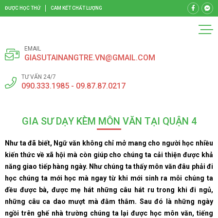
ĐƯỢC HỌC THỬ
CAM KẾT CHẤT LƯỢNG
EMAIL
GIASUTAINANGTRE.VN@GMAIL.COM
TƯ VẤN 24/7
090.333.1985 - 09.87.87.0217
GIA SƯ DẠY KÈM MÔN VĂN TẠI QUẬN 4
Như ta đã biết, Ngữ văn không chỉ mở mang cho người học nhiều
kiến thức về xã hội mà còn giúp cho chúng ta cải thiện được khả
năng giao tiếp hàng ngày. Như chúng ta thấy môn văn đâu phải đi
học chúng ta mới học mà ngay từ khi mới sinh ra mỗi chúng ta
đều được bà, được mẹ hát những câu hát ru trong khi đi ngủ,
những câu ca dao mượt mà đằm thắm. Sau đó là những ngày
ngồi trên ghế nhà trường chúng ta lại được học môn văn, tiếng