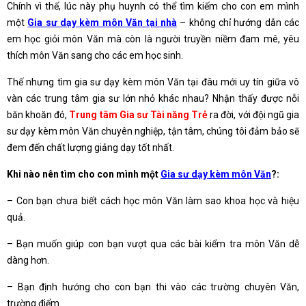
Chính vì thế, lúc này phụ huynh có thể tìm kiếm cho con em mình
một
Gia sư dạy kèm môn Văn tại nhà
– không chỉ hướng dẫn các
em học giỏi môn Văn mà còn là người truyền niềm đam mê, yêu
thích môn Văn sang cho các em học sinh.
Thế nhưng tìm gia sư dạy kèm môn Văn tại đâu mới uy tín giữa vô
vàn các trung tâm gia sư lớn nhỏ khác nhau? Nhận thấy được nỗi
băn khoăn đó,
Trung tâm Gia sư Tài năng Trẻ
ra đời, với đội ngũ gia
sư dạy kèm môn Văn chuyên nghiệp, tận tâm, chúng tôi đảm bảo sẽ
đem đến chất lượng giảng dạy tốt nhất.
Khi nào nên tìm cho con mình một
Gia sư dạy kèm môn Văn
?:
– Con bạn chưa biết cách học môn Văn làm sao khoa học và hiệu
quả.
– Bạn muốn giúp con bạn vượt qua các bài kiểm tra môn Văn dễ
dàng hơn.
– Bạn định hướng cho con bạn thi vào các trường chuyên Văn,
trường điểm.