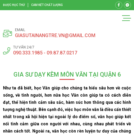
ĐƯỢC HỌC THỬ
CAM KẾT CHẤT LƯỢNG
EMAIL
GIASUTAINANGTRE.VN@GMAIL.COM
TƯ VẤN 24/7
090.333.1985 - 09.87.87.0217
GIA SƯ DẠY KÈM MÔN VĂN TẠI QUẬN 6
Như ta đã biết, học Văn giúp cho chúng ta hiểu sâu hơn về cuộc
sống, về tình người, hơn nữa học Văn còn giúp ta có cách diễn
đạt, thể hiện tình cảm sâu sắc, hàm súc hơn thông qua các hình
tượng nghệ thuật. Bên cạnh đó, việc học môn văn là điều cấn thiết
nhất trong xã hội hiện tại ngoài lý do điểm số, văn học giúp kết
nối tình cảm giữa con người với nhau, cùng nhau phát triển về
nhân cách tốt. Ngoài ra, văn học còn rèn luyện tư duy của chúng