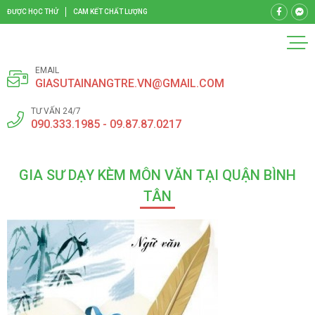
ĐƯỢC HỌC THỬ
CAM KẾT CHẤT LƯỢNG
EMAIL
GIASUTAINANGTRE.VN@GMAIL.COM
TƯ VẤN 24/7
090.333.1985 - 09.87.87.0217
GIA SƯ DẠY KÈM MÔN VĂN TẠI QUẬN BÌNH
TÂN