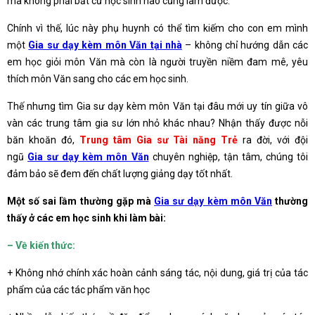
mà không phải bất cứ học sinh nào cũng làm được.
Chính vì thế, lúc này phụ huynh có thể tìm kiếm cho con em mình
một
Gia sư dạy kèm môn Văn tại nhà
– không chỉ hướng dẫn các
em học giỏi môn Văn mà còn là người truyền niềm đam mê, yêu
thích môn Văn sang cho các em học sinh.
Thế nhưng tìm Gia sư dạy kèm môn Văn tại đâu mới uy tín giữa vô
vàn các trung tâm gia sư lớn nhỏ khác nhau? Nhận thấy được nỗi
băn khoăn đó,
Trung tâm Gia sư Tài năng Trẻ
ra đời, với đội
ngũ
Gia sư dạy kèm môn Văn
chuyên nghiệp, tận tâm, chúng tôi
đảm bảo sẽ đem đến chất lượng giảng dạy tốt nhất.
Một số sai lầm thường gặp mà
Gia sư dạy kèm môn Văn
thường
thấy ở các em học sinh khi làm bài:
– Về kiến thức:
+ Không nhớ chính xác hoàn cảnh sáng tác, nội dung, giá trị của tác
phẩm của các tác phẩm văn học